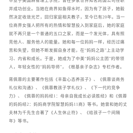
毕业于美国麻省理工学院，曾在多家世界知名跨国公司任职
并成功创业。当她在商界如鱼得水时，因为有了孩子，她毅
然决定收敛光芒，回归家庭相夫教子，至今已有20年。当一
位商界女强人把所有的热情和智慧投入到家庭后，她的家庭
就不再只是一个普通的五口之家，而是一个发光体，具有照
亮他人、服务他人的能量。她和每一位妈妈一样，经历过痛
苦和失望，但她不断发掘自身才能，在“妈妈之路”上主动学
习、内省和成长。于是，她成为了中美“妈妈公主团”的带领
人，年轻女性的“妈妈导师”，《根基亲子杂志》专栏作者。
蒋佩蓉的主要著作包括《丰盈心态养孩子》、《佩蓉谈商务
礼仪和沟通》、《佩蓉教孩子学礼仪》、《下一代的竞争
力》、《佩蓉的妈妈经1：母亲自我成长必读胜经》和《佩蓉
的妈妈经2：妈妈商学院智慧妈妈11商》等书。她曾和她的丈
夫林为千先生合著了《人生休止符》、《给孩子一个间隔
年》等书。