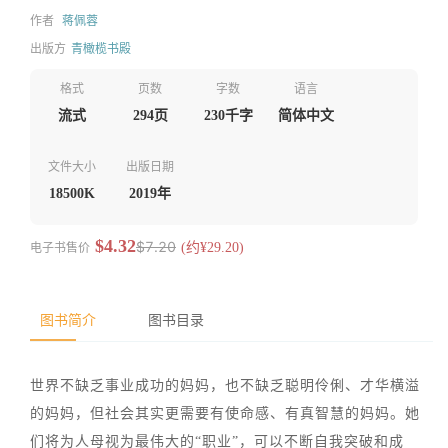
作者
蒋佩蓉
出版方
青橄榄书殿
格式
页数
字数
语言
流式
294页
230千字
简体中文
文件大小
出版日期
18500K
2019年
$4.32
$7.20
电子书售价
(约¥29.20)
图书简介
图书目录
世界不缺乏事业成功的妈妈，也不缺乏聪明伶俐、才华横溢
的妈妈，但社会其实更需要有使命感、有真智慧的妈妈。她
们将为人母视为最伟大的“职业”，可以不断自我突破和成