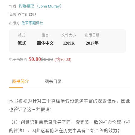
作者
约翰·慕理 （John Murray）
译者
乔兰山以妲
出版方
改革宗翻译社
格式
语言
文件大小
出版日期
流式
简体中文
1209K
2017年
$0.00
$0.00
电子书售价
(约¥0.00)
图书简介
图书目录
本书被视为针对三个释经学假设饱满丰富的探索佳作，因此
也验证了这三种假设：
（1）创世记到启示录教导了同一套完美一致的神命伦理（神
的律法），因此这套伦理在历史中具有至始至终的效力；