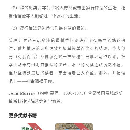
（2）神的恩典并非为了将人带离或带出遵行律法的生活，相
反恰恰使罪人能够过一个这样的生活；
（3）遵行律法是纯净信仰最纯洁的表达。
慕理针对这三点牵涉的最棘手问题进行了彻底而老练的探
讨，他的推理论证所达致的极其简单而绝对的结论，绝大部
分（对我而言）都像派克峰一样坚稳：自慕理写作以来，神
学上从未有过将其推翻的论著。本书的阅读之旅诚然不易，
但那坚持到最后的读者一定会得着巨大充盈。那么，开始读
吧！——神会赐福于你。
John Murray
（约翰·慕理，1898-1975）曾是美国费城威斯
敏斯特神学院系统神学教授。
更多类似书籍