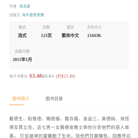
作者
馮浩鎏
出版方
海外基督使團
格式
页数
语言
文件大小
流式
123页
繁体中文
13443K
出版日期
2015年1月
$3.48
$5.81
电子书售价
(约¥23.49)
图书简介
图书目录
戴德生、稻惟德、賜德福、戴存義、金品三、美德純、海恆
博及賈立克，這七男一女醫療宣教士與你分享他們的感人故
事。 打從被神的靈觸動了生命，到他們甘願犧牲，回應呼召