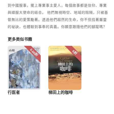
到中國服事，擺上專業事主愛人，每個故事都是信仰、專業
與順服大使命的結合。 他們無視時空、地域的阻隔，只被基
督無比的愛策勵著。透過他們超然的生命，你不但找著屬靈
的祕訣，也體驗到事奉的真義。你願意跟隨他們的腳蹤嗎？
更多类似书籍