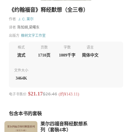
《约翰福音》释经默想（全三卷）
作者
J. C. 莱尔
译者
陈知纲,梁曙东
出版方
橡树文字工作室
格式
页数
字数
语言
流式
1710页
1009千字
简体中文
文件大小
3464K
$21.17
$26.46
电子书售价
(约¥143.11)
包含本书的套裝