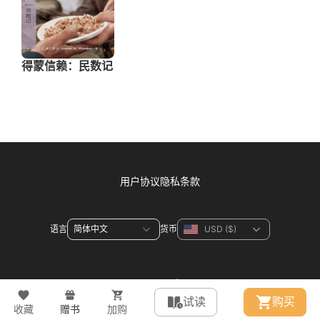
用户协议
隐私条款
语言
货币
联系方式
试读
购买
收藏
赠书
加购
© 2026 WeDevote Bible All right reserved