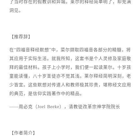
了当时存在的假教训和异端。莱尔的释经简单明了，却充满
洞见。
【推荐辞】
在“四福音释经默想”中，菜尔撷取四福音各部分的精髓，将
其应用于实际生活。就我所知，这套书是个人灵修及家庭敬
拜的最佳材料。孩子上小学时，我们便一起读莱尔。十岁孩
童能读懂，八十岁圣徒亦不觉其浅。莱尔释经简明深刻，老
少皆宜。这些默想对传道人和教师极其珍贵，堪称经文应用
的典范，是信仰实践著作中的精品。
——周必克（Joel Beeke），清教徒改革宗神学院院长
【作者简介】