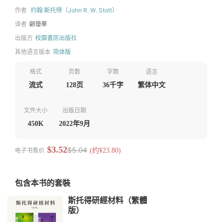
作者
约翰·斯托得（John R. W. Stott）
译者
顧瓊華
出版方
校園書房出版社
其他语言版本
简体版
格式
页数
字数
语言
流式
128页
36千字
繁体中文
文件大小
出版日期
450K
2022年9月
$3.52
$5.04
电子书售价
(约¥23.80)
包含本书的套裝