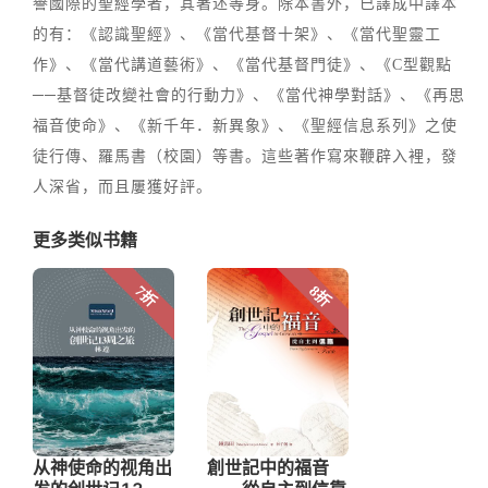
譽國際的聖經學者，其著述等身。除本書外，已譯成中譯本
的有：《認識聖經》、《當代基督十架》、《當代聖靈工
作》、《當代講道藝術》、《當代基督門徒》、《C型觀點
──基督徒改變社會的行動力》、《當代神學對話》、《再思
福音使命》、《新千年．新異象》、《聖經信息系列》之使
徒行傳、羅馬書（校園）等書。這些著作寫來鞭辟入裡，發
人深省，而且屢獲好評。
更多类似书籍