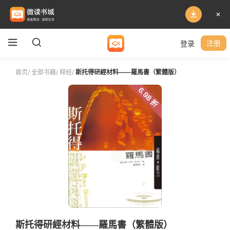
登录
注册
首页
/
全部书籍
/
释经
/
斯托得研經材料——羅馬書（繁體版）
6.98 折
斯托得研經材料——羅馬書（繁體版）