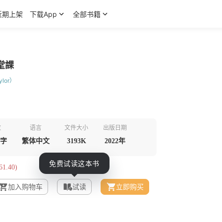
近期上架
下载App
全部书籍
堂課
ylor）
数
语言
文件大小
出版日期
千字
繁体中文
3193K
2022年
1.40)
加入购物车
试读
立即购买