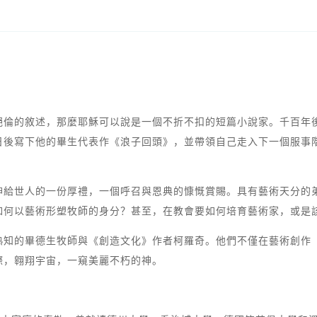
絕倫的敘述，那麼耶穌可以說是一個不折不扣的短篇小說家。千百年
日後寫下他的畢生代表作《浪子回頭》，並帶領自己走入下一個服事
神給世人的一份厚禮，一個呼召與恩典的慷慨賞賜。具有藝術天分的
如何以藝術形塑牧師的身分？甚至，在教會要如何培育藝術家，或是
熟知的畢德生牧師與《創造文化》作者柯羅奇。他們不僅在藝術創作
際，翱翔宇宙，一窺美麗不朽的神。