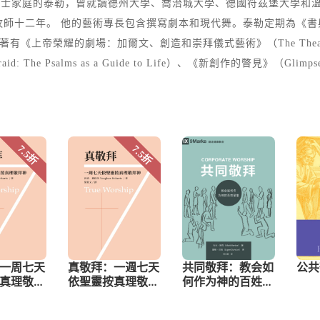
於瓜地馬拉宣教士家庭的泰勒，曾就讀德州大學、喬治城大學、德國符茲堡
十二年。 他的藝術專長包含撰寫劇本和現代舞。泰勒定期為《書與文
著有《上帝榮耀的劇場：加爾文、創造和崇拜儀式藝術》（The Theater of God's Gl
 Psalms as a Guide to Life）、《新創作的瞥見》（Glimpses of the