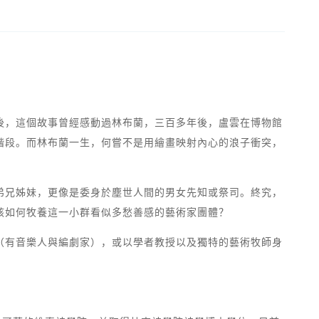
後，這個故事曾經感動過林布蘭，三百多年後，盧雲在博物館
階段。而林布蘭一生，何嘗不是用繪畫映射內心的浪子衝突，
弟兄姊妹，更像是委身於塵世人間的男女先知或祭司。終究，
該如何牧養這一小群看似多愁善感的藝術家團體？
（有音樂人與編劇家），或以學者教授以及獨特的藝術牧師身