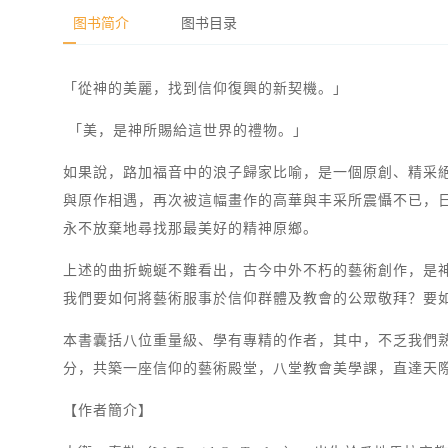
图书简介
图书目录
「從神的美麗，找到信仰復興的新契機。」
「美，是神所賜給這世界的禮物。」
如果說，路加福音中的浪子歸家比喻，是一個原創、精采
與原作相遇，再次被這幅畫作的高華與丰采所震懾不已，
永不放棄地尋找那最美好的精神原鄉。
上述的曲折蜿蜒不難看出，古今中外不朽的藝術創作，是
我們要如何將藝術服事於信仰群體及教會的公眾敬拜？要
本書囊括八位重量級、學有專精的作者，其中，不乏我們
分，共築一座信仰的藝術殿堂，八堂教會美學課，直達天
【作者簡介】