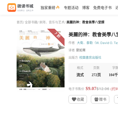
独家重磅
专题活动
博客
免费电子书
首页
/
全部书籍
/
崇拜、音乐与艺术
/
美麗的神：教會美學八堂課
7 折
美麗的神：教會美學八
作者
大衛．泰勒（W. David O. Ta
译者
劉如菁
出版方
校園書房出版社
格式
页数
字
流式
272页
104
$9.07
$12.96
电子书售价
(约¥6
收藏
赠书