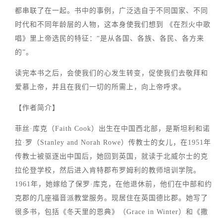
都串联了在一起。书中的事例，广泛选自于不同国家、不同
时代和不同年龄层的人物，这本身使我们想到 《在烈火中歌
唱》里上帝选民的特征：“是从各国、各族、各民、各方来
的”。
读完本书之后，会使我们的心发生转变，促使我们去敬拜和
爱慕上帝，并且在我们一切的所需上，向上帝呼求。
【作者简介】
菲丝·库克（Faith Cook）出生在中国西北部，是斯坦利和诺
拉·罗（Stanley and Norah Rowe）传教士的女儿，在1951年
传教士被驱逐出中国后，她回到英国，就读于北威尔士的克
拉伦登学校，然后进入肯特郡布罗姆利的教师培训学院。
1961年，她嫁给了保罗·库克，在他退休前，他们在中部和约
克郡的几座福音派教堂服务。现居住在英国德比郡。她写了
很多书，包括《冬天里的恩典》（Grace in Winter）和《撒