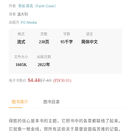
作者
菲丝·库克（Faith Cook）
译者
温大钊
出版方
PO Media
格式
页数
字数
语言
流式
238页
95千字
简体中文
文件大小
出版日期
1605K
2022年
$4.44
$7.40
电子书售价
(约¥30.01)
图书简介
图书目录
得胜的信心是本书的主题，它把书中的各章都联络了起来。
它就像一根金线，把所有这些关于基督徒面临苦难的记载，