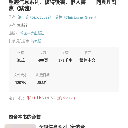
聖經信息系列：彼得後書、猶大書——向真理對
焦（繁體）
作者
路卡斯（Dick Lucas）
葛林（Christopher Green）
译者
吳瑞誠
出版方
校園書房出版社
其他语言版本
简体版
格式
页数
字数
语言
流式
400页
171千字
繁体中文
文件大小
出版日期
1207K
2022年
$10.16
$14.52
电子书售价
(约¥68.68)
包含本书的套裝