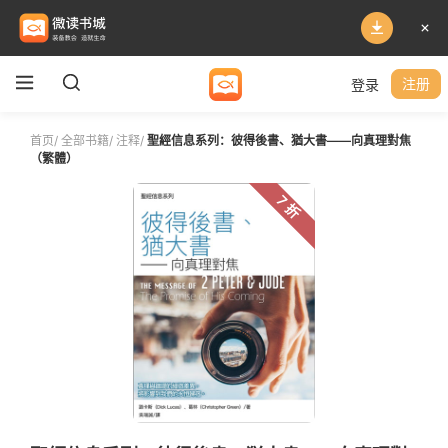
登录
注册
首页
/
全部书籍
/
注释
/
聖經信息系列：彼得後書、猶大書——向真理對焦
（繁體）
7 折