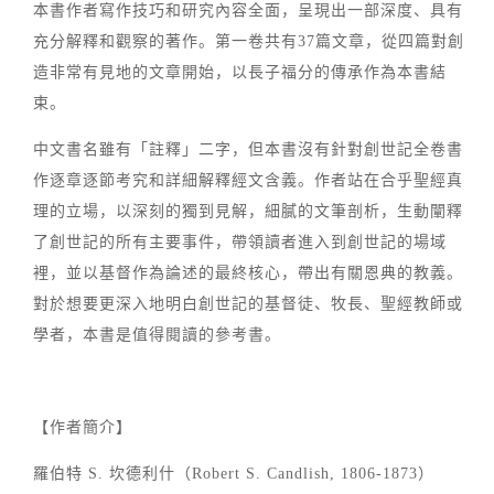
本書作者寫作技巧和研究內容全面，呈現出一部深度、具有
充分解釋和觀察的著作。第一卷共有37篇文章，從四篇對創
造非常有見地的文章開始，以長子福分的傳承作為本書結
束。
中文書名雖有「註釋」二字，但本書沒有針對創世記全卷書
作逐章逐節考究和詳細解釋經文含義。作者站在合乎聖經真
理的立場，以深刻的獨到見解，細膩的文筆剖析，生動闡釋
了創世記的所有主要事件，帶領讀者進入到創世記的場域
裡，並以基督作為論述的最終核心，帶出有關恩典的教義。
對於想要更深入地明白創世記的基督徒、牧長、聖經教師或
學者，本書是值得閱讀的參考書。
【作者簡介】
羅伯特 S. 坎德利什（Robert S. Candlish, 1806-1873）