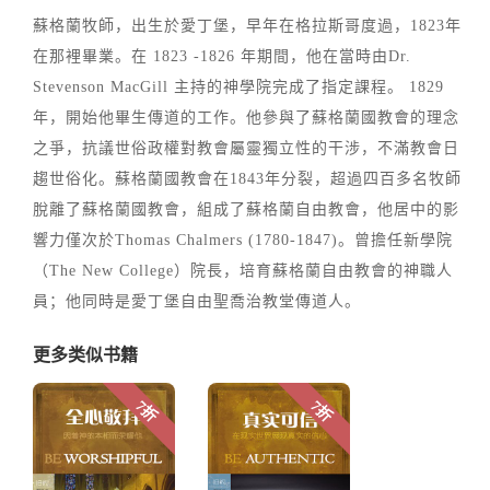
蘇格蘭牧師，出生於愛丁堡，早年在格拉斯哥度過，1823年
在那裡畢業。在 1823 -1826 年期間，他在當時由Dr.
Stevenson MacGill 主持的神學院完成了指定課程。 1829
年，開始他畢生傳道的工作。他參與了蘇格蘭國教會的理念
之爭，抗議世俗政權對教會屬靈獨立性的干涉，不滿教會日
趨世俗化。蘇格蘭國教會在1843年分裂，超過四百多名牧師
脫離了蘇格蘭國教會，組成了蘇格蘭自由教會，他居中的影
響力僅次於Thomas Chalmers (1780-1847)。曾擔任新學院
（The New College）院長，培育蘇格蘭自由教會的神職人
員；他同時是愛丁堡自由聖喬治教堂傳道人。
更多类似书籍