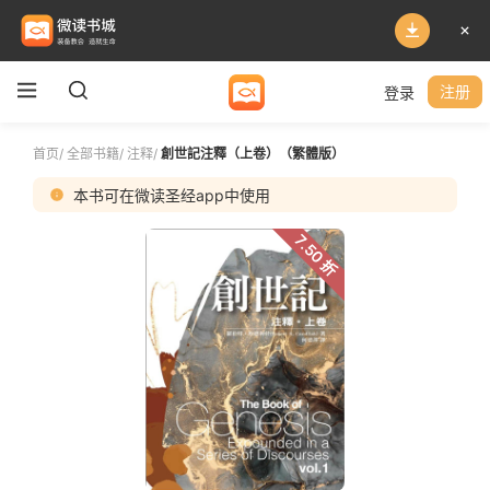
登录
注册
首页
/
全部书籍
/
注释
/
創世記注釋（上卷）（繁體版）
本书可在微读圣经app中使用
7.50 折