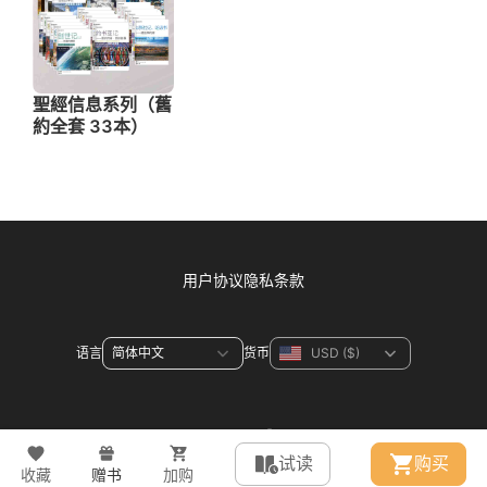
用户协议
隐私条款
语言
货币
联系方式
试读
购买
收藏
赠书
加购
© 2026 WeDevote Bible All right reserved