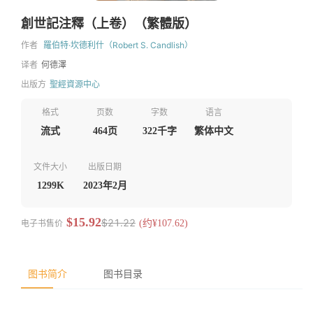
創世記注釋（上卷）（繁體版）
作者
羅伯特·坎德利什（Robert S. Candlish）
译者
何德澤
出版方
聖經資源中心
格式
页数
字数
语言
流式
464页
322千字
繁体中文
文件大小
出版日期
1299K
2023年2月
$15.92
$21.22
电子书售价
(约¥107.62)
图书简介
图书目录