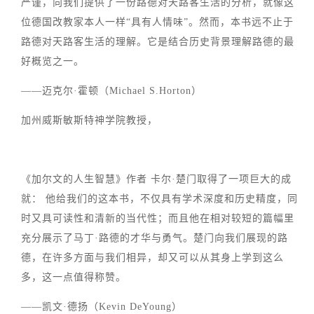
严谨，向我们提供了一份路德对天路客生活的分析，就像这
位德国改教家本人一样“具有人情味”。然而，本书远不止于
路德对天路客生活的理解。它是结合历史背景理解路德的最
好概览之一。
——迈克尔·霍顿（Michael S.Horton）
加州威斯敏斯特神学院教授，
《加尔文的人生智慧》作者 卡尔·楚门取得了一项巨大的成
就： 他给我们的这本书，不仅具有学术深度和历史精度，同
时又具可读性和清新的当代性；而且他在相对较短的篇幅里
充分展示了马丁·路德的才华与勇气。楚门向我们展现的路
德，在许多方面与我们相异，却又可以从其身上学到这么
多，这一点值得称赞。
——凯文·德扬（Kevin DeYoung）