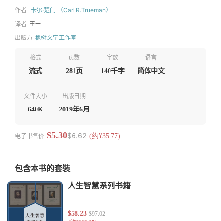
作者
卡尔·楚门 （Carl R.Trueman）
译者
王一
出版方
橡树文字工作室
格式
页数
字数
语言
流式
281页
140千字
简体中文
文件大小
出版日期
640K
2019年6月
$5.30
$6.62
电子书售价
(约¥35.77)
包含本书的套裝