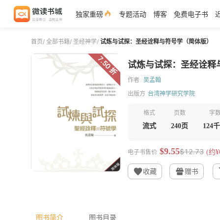
独家重磅
专题活动
博客
免费电子书
首页
/
全部书籍
/
圣经神学
/
试炼与试探：圣经诠释与符号学（简体版）
7.50 折
试炼与试探：圣经诠释
作者
吴孟翰
出版方
台湾神学研究学院
格式
页数
字
流式
240页
124
$9.55
$12.73
电子书售价
(约¥6
收藏
赠书
图书简介
图书目录