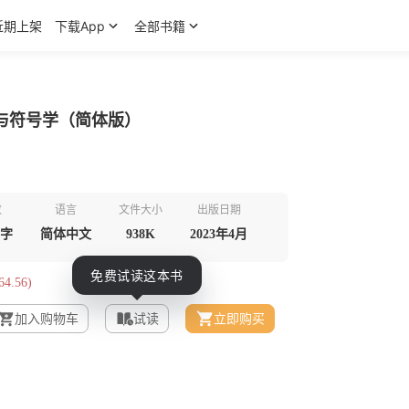
近期上架
下载App
全部书籍
与符号学（简体版）
数
语言
文件大小
出版日期
千字
简体中文
938K
2023年4月
4.56)
加入购物车
试读
立即购买