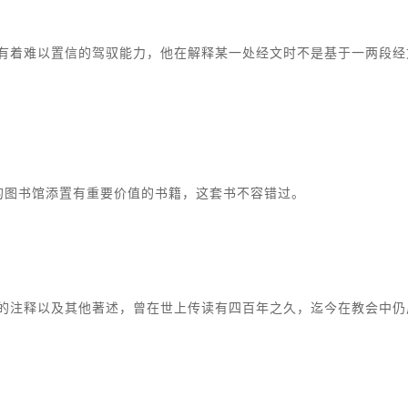
经有着难以置信的驾驭能力，他在解释某一处经文时不是基于一两段
的图书馆添置有重要价值的书籍，这套书不容错过。
他的注释以及其他著述，曾在世上传读有四百年之久，迄今在教会中