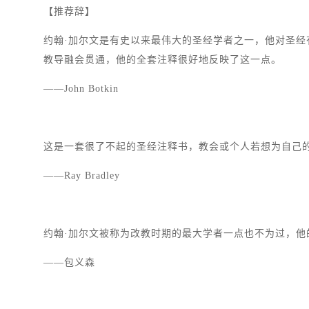
【推荐辞】
约翰·加尔文是有史以来最伟大的圣经学者之一，他对圣
教导融会贯通，他的全套注释很好地反映了这一点。
——John Botkin
这是一套很了不起的圣经注释书，教会或个人若想为自己
——Ray Bradley
约翰·加尔文被称为改教时期的最大学者一点也不为过，
——包义森