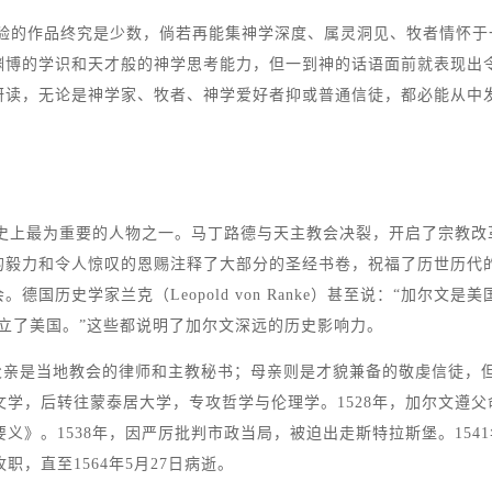
验的作品终究是少数，倘若再能集神学深度、属灵洞见、牧者情怀于
渊博的学识和天才般的神学思考能力，但一到神的话语面前就表现出
研读，无论是神学家、牧者、神学爱好者抑或普通信徒，都必能从中
，是基督新教历史上最为重要的人物之一。马丁路德与天主教会决裂，开启
的毅力和令人惊叹的恩赐注释了大部分的圣经书卷，祝福了历世历代
国历史学家兰克（Leopold von Ranke）甚至说：“加尔文
立了美国。”这些都说明了加尔文深远的历史影响力。
。父亲是当地教会的律师和主教秘书；母亲则是才貌兼备的敬虔信徒
学，后转往蒙泰居大学，专攻哲学与伦理学。1528年，加尔文遵父命
要义》。1538年，因严厉批判市政当局，被迫出走斯特拉斯堡。15
职，直至1564年5月27日病逝。