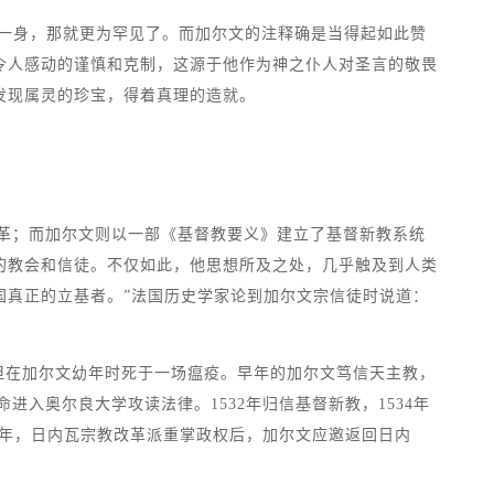
一身，那就更为罕见了。而加尔文的注释确是当得起如此赞
令人感动的谨慎和克制，这源于他作为神之仆人对圣言的敬畏
发现属灵的珍宝，得着真理的造就。
了宗教改革；而加尔文则以一部《基督教要义》建立了基督新教系统
的教会和信徒。不仅如此，他思想所及之处，几乎触及到人类
是美国真正的立基者。”法国历史学家论到加尔文宗信徒时说道：
，但在加尔文幼年时死于一场瘟疫。早年的加尔文笃信天主教，
进入奥尔良大学攻读法律。1532年归信基督新教，1534年
41年，日内瓦宗教改革派重掌政权后，加尔文应邀返回日内