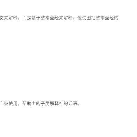
经文来解释，而是基于整本圣经来解释，他试图把整本圣经的
仍广被使用，帮助主的子民解释神的话语。