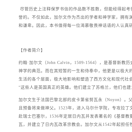
尽管历史上注释保罗书信的作品数不胜数，但能经得起考
誉的。不仅如此，加尔文作为杰出的学者和神学家，拥有
和谦卑。因此，本书值得每一位渴慕敬畏神话语的人认真
【作者简介】
约翰·加尔文（John Calvin，1509-1564）
神学的典范。而在其短暂的一生和侍奉中，他更是以极大
生活的各个层面，极大地影响和塑造了西方文化和现代社会。德
“这些人是英国真正的英雄。他们建立了苏格兰，他们也建
加尔文生于法国巴黎北部的皮卡第省努瓦永（Noyon）
且预备将来做神父。1523年，进入马尔什学院，专攻拉丁文
赴瑞士巴塞尔，1536年定居日内瓦并发表著名的《基督教
瓦，并建立了日内瓦改革宗教会。加尔文从1542年起担任牧