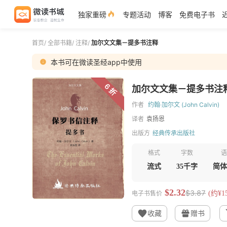
独家重磅
专题活动
博客
免费电子书
首页
/
全部书籍
/
注释
/
加尔文文集－提多书注释
本书可在微读圣经app中使用
6 折
加尔文文集－提多书注
作者
约翰·加尔文 (John Calvin)
译者
袁扬恩
出版方
经典传承出版社
格式
字数
语
流式
35千字
简体
$2.32
$3.87
电子书售价
(约¥15
收藏
赠书