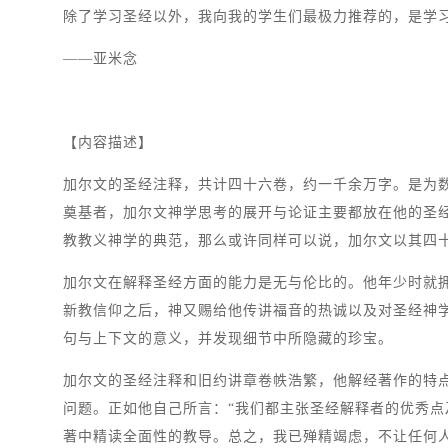
除了学习圣经以外，我向我的学生们最极力推荐的，是学
——亚米念
【内容描述】
加尔文的圣经注释，共计四十六卷，约一千余万字。是为
奠基者，加尔文神学思考的展开与论证主要都放在他的圣经
教教义神学的典范，那么或许同样可以说，加尔文以其四
加尔文在解释圣经方面的能力是无与伦比的。他年少时就
新教信仰之后，神又赐给他传讲福音的热诚以及对圣经神
句与上下文的意义，并发现细节中所隐藏的珍宝。
加尔文的圣经注释和旧约讲章卷帙浩繁，他解经著作的特
问题。正如他自己所言：“我们都主张圣经解释者的优秀点
著中精读全面性的教导。总之，我已殚精竭虑，不让任何人