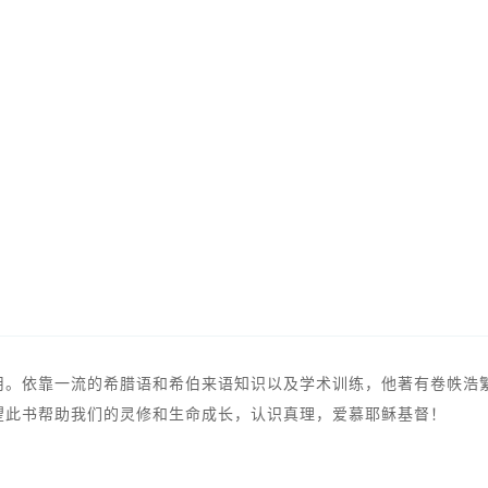
用。依靠一流的希腊语和希伯来语知识以及学术训练，他著有卷帙浩
望此书帮助我们的灵修和生命成长，认识真理，爱慕耶稣基督！