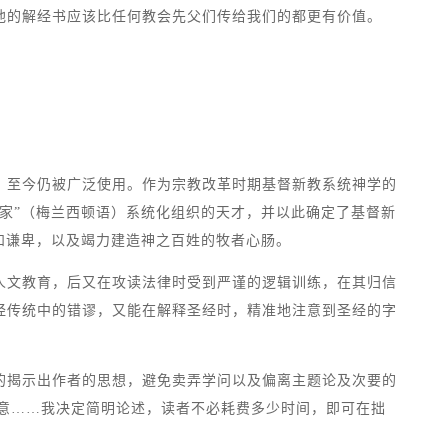
他的解经书应该比任何教会先父们传给我们的都更有价值。
，至今仍被广泛使用。作为宗教改革时期基督新教系统神学的
家”（梅兰西顿语）系统化组织的天才，并以此确定了基督新
和谦卑，以及竭力建造神之百姓的牧者心肠。
人文教育，后又在攻读法律时受到严谨的逻辑训练，在其归信
经传统中的错谬，又能在解释圣经时，精准地注意到圣经的字
的揭示出作者的思想，避免卖弄学问以及偏离主题论及次要的
心意……我决定简明论述，读者不必耗费多少时间，即可在拙