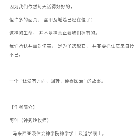
因为我们依然每天活得好好的，
但许多的面具、 盔甲及城墙已经在位了；
这样的生命， 并不是神真正要我们拥有的。
我们承认并面对伤害， 是为了跨越它， 并非要抓住它来自怜
不已。
一个 “让爱有方向，回转，便得医治” 的故事。
【作者简介】
阿钟（钟秀玲牧师）
- 马来西亚浸信会神学院神学学士及道学硕士。