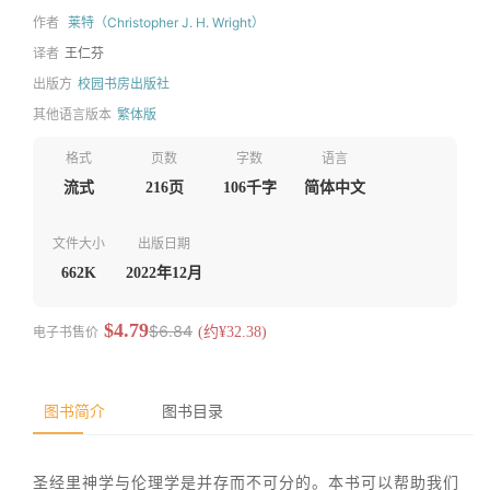
作者
莱特（Christopher J. H. Wright）
译者
王仁芬
出版方
校园书房出版社
其他语言版本
繁体版
格式
页数
字数
语言
流式
216页
106千字
简体中文
文件大小
出版日期
662K
2022年12月
$4.79
$6.84
电子书售价
(约¥32.38)
图书简介
图书目录
圣经里神学与伦理学是并存而不可分的。本书可以帮助我们