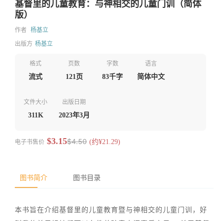
基督里的儿童教育：与神相交的儿童门训（简体
版）
作者
杨基立
出版方
杨基立
格式
页数
字数
语言
流式
121页
83千字
简体中文
文件大小
出版日期
311K
2023年3月
$3.15
$4.50
电子书售价
(约¥21.29)
图书简介
图书目录
本书旨在介绍基督里的儿童教育暨与神相交的儿童门训，好