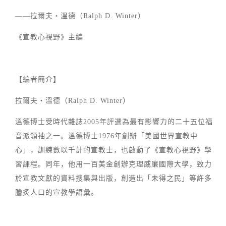
——拉爾夫‧溫德（Ralph D. Winter）
《宣教心視野》主編
【編者簡介】
拉爾夫‧溫德（Ralph D. Winter）
溫德博士受時代雜誌2005年評選為最有影響力的二十五位福
音派領袖之一。溫德博士1976年創辦「美國世界宣教中
心」，訓練數以千計的宣教士，也啟動了《宣教心視野》學
習課程。同年，他用一百美金創辦克理威廉國際大學，致力
於宣教文獻的資料搜集與出版，創造出「未得之民」等許多
膾炙人口的宣教學語彙。