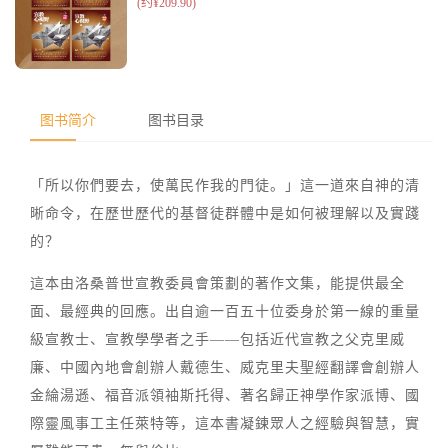
图书简介
图书目录
「所以你們要去，使萬民作我的門徒。」這一道來自神的清
晰命令，在歷世歷代的基督徒群體中是如何被理解以及實踐
的？
這本由洛桑普世宣教委員會策劃的著作文集，能提供最全
面、最經典的回應。出自逾一百五十位委身於第一線的重量
級宣教士、宣教學學者之手——包括近代宣教之父克里威
廉、中國內地會創辦人戴德生、威克里夫聖經翻譯會創辦人
金綸湯遜、福音派領袖斯托得、著名歸正神學作家派博、國
際靈風事工主任萊特等，這本書凝鍊眾人之經驗與智慧，實