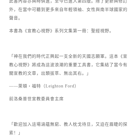
此書內容亦與時俱進，至今已進入第四版。除了更新與修訂
外，在當中可聽到更多來自年輕領袖、女性與南半球國家的
聲音。
本書為《宣教心視野》系列文集第一冊：聖經視野。
「神在我們的時代正興起一支全新的天國志願軍。這本《宣
教心視野》將成為這波浪潮的重要工具書，它集結了當今有
關宣教的文章，出類拔萃、無出其右。」
——萊頓‧福特（Leighton Ford）
前洛桑普世宣教委員會主席
「歡迎加入這場涵蘊無窮、教人枕戈待旦，又迫在眉睫的探
索！」