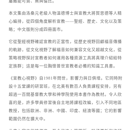
屬難能可貴、無與倫比。
本文集由洛桑元老級人物溫德博士與宣教大將賀思德等人精
心編排，從四個角度解析宣教——聖經、歷史、文化以及策
略；中文版則分成四冊面市。
它從聖經視野確認宣教的正當性，從歷史視野回顧福音傳播
的軌跡，從文化視野了解福音如何兼容文化又超越文化，從
策略視野探討宣教者如何運用各種資源工具將真理介紹給特
定族群；這是每一位胸懷普世宣教者必備的知識工具書。
《宣教心視野》自1981年問世，影響力與日俱增。它同時附
設十五堂課的研習班，在北美有數百人負責課程安排，另有
超過一百間基督教大學和神學院使用本書作為教材。令人欣
喜的是，許多學員修習後自主地將課程改編，引入不同地區
教授，包括歐洲、非洲、中國、印度、紐澳等國；它的影響
範圍仍然在擴大中。