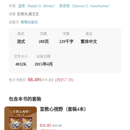
作者
溫德（Ralph D. Winter）
賀思德（Steven C. Hawthorne）
译者
彭懷冰,臧玉芝
出版方
橄欖出版社
格式
页数
字数
语言
流式
288页
229千字
繁体中文
文件大小
出版日期
4032K
2015年4月
$8.49
$11.32
电子书售价
(约¥57.39)
包含本书的套裝