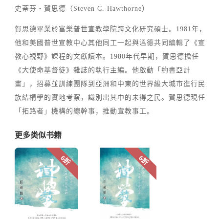
史蒂芬‧賀思德（Steven C. Hawthorne）
賀思德畢業於富樂普世宣教學院跨文化研究碩士。1981年，
他和美國普世宣教中心其他同工一起與溫德共同編輯了《宣
教心視野》課程的文獻讀本。1980年代早期，賀思德擔任
《大使命基督徒》雜誌的執行主編。他啟動「約書亞計
畫」，招募並訓練團隊到亞洲和中東的世界級大城市進行民
族結構學的實地考察，識別出其中的未得之民。賀思德現任
「拓路者」機構的總幹事，推動宣教事工。
更多类似书籍