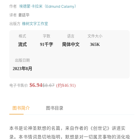
作者
埃德蒙·卡拉米（Edmund Calamy）
译者
姜廷华
出版方
橡树文字工作室
格式
字数
语言
文件大小
流式
91千字
简体中文
365K
出版日期
2023年8月
$6.94
$8.67
电子书售价
(约¥46.91)
图书简介
图书目录
本书是论神圣默想的名篇，来自作者的《创世记》讲道实
录。本书情词恳切地指明，默想是对一切属灵事物的消化吸