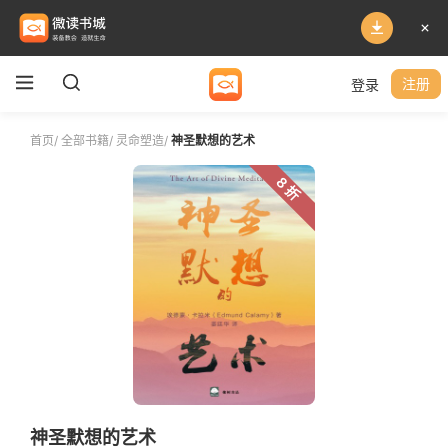
登录
注册
首页
/
全部书籍
/
灵命塑造
/
神圣默想的艺术
8 折
神圣默想的艺术