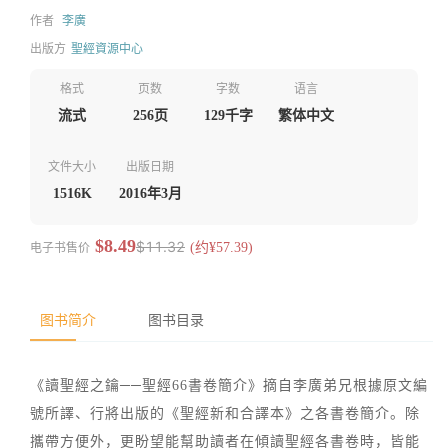
作者
李廣
出版方
聖經資源中心
格式
页数
字数
语言
流式
256页
129千字
繁体中文
文件大小
出版日期
1516K
2016年3月
$8.49
$11.32
电子书售价
(约¥57.39)
图书简介
图书目录
《讀聖經之鑰──聖經66書卷簡介》摘自李廣弟兄根據原文編
號所譯、行將出版的《聖經新和合譯本》之各書卷簡介。除
攜帶方便外，更盼望能幫助讀者在傾讀聖經各書卷時，皆能