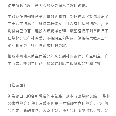
從生命的角度，得著宏觀及更深入全盤的領會。
主耶穌在約翰福音第六章教導我們，整個猶太民族像那病了
三十八年的癱子：維持宗教儀文，卻沒有對基督的啟示；不
對付自己的罪，連殺人都覺得有理；讀聖經摸不到重點且不
信聖經；沒有神的愛，不接納主和聖徒，倒接待宗教人士；
愛互相受榮，卻不真正求神的榮耀。
惟願本書能幫助主內弟兄姊妹進到神的靈裡，吃主喝主，向
主而去，摸到主自己。願榮耀歸給主耶穌和父神和聖靈。
【推薦語】
神為祂自己的名引導我們走義路，這本《讀聖經之鑰──聖經
66書卷簡介》顧名思義不但是一本讀經方向的簡介，也引導
我們走生命的道路，因為主說，祂對我們所說的話是靈，是