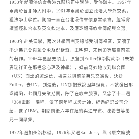
1953年就讀浸信會香港九龍培正中學時，受浸歸主。1957年
畢業於台北師大附中，1961年畢業於國立政治大學外交系，
獲法學士學位。期間一直在台北浸信會懷恩堂聚會，經常背
讀聖經和合本及英文欽定本，及應邀翻譯教會傳記與文選。
1963年赴美留學，兩次赴學園團契總部受訓傳福音，又讀了
不少弟兄會與聚會處及倪柝聲、王明道、宋尚節等屬靈前輩
的著作。1966年獲歷史碩士，原擬到Fuller神學院就學（未婚
妻瑞祥正在那裡念心理及神學），婚前奇妙地收到聯合國
（UN）面談的邀請信，禱告並與前輩弟兄交通後，決捨
Fuller，去UN，到達後，UN卻抱歉說因無經費，不該發出那
邀請函，七個月失業期間，除了在教會服事，又念了十二週
「360電腦」課程，做了兩年程式設計師，經過經記公司介
紹，進了IBM。期間前後六年在紐約與江守道、陳希曾等弟
兄一同聚集。
1972年遷加州洛杉磯，1976年又遷San Jose，與《原文編號