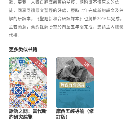
邀，要我一人獨自翻譯新舊約聖經，期盼讓不懂原文的信
徒，同享同讀原文聖經的好處，歷時七年完成新約譯文及註
解的研讀本，《聖經新和合研讀譯本》也將於2016年完成。
主若願意，舊約註解盼望於四至五年間完成，懇請主內肢體
代禱。
更多类似书籍