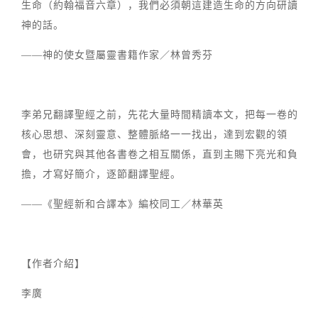
生命（約翰福音六章），我們必須朝這建造生命的方向研讀
神的話。
——神的使女暨屬靈書籍作家／林曾秀芬
李弟兄翻譯聖經之前，先花大量時間精讀本文，把每一卷的
核心思想、深刻靈意、整體脈絡一一找出，達到宏觀的領
會，也研究與其他各書卷之相互關係，直到主賜下亮光和負
擔，才寫好簡介，逐節翻譯聖經。
——《聖經新和合譯本》編校同工／林華英
【作者介紹】
李廣