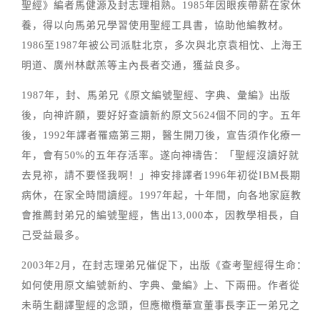
聖經》編者馬健源及封志理相熟。1985年因眼疾帶薪在家休
養，得以向馬弟兄學習使用聖經工具書，協助他編教材。
1986至1987年被公司派駐北京，多次與北京袁相忱、上海王
明道、廣州林獻羔等主內長者交通，獲益良多。
1987年，封、馬弟兄《原文編號聖經、字典、彙編》出版
後，向神許願，要好好查讀新約原文5624個不同的字。五年
後，1992年譯者罹癌第三期，醫生開刀後，宣告須作化療一
年，會有50%的五年存活率。遂向神禱告：「聖經沒讀好就
去見祢，請不要怪我啊！」神安排譯者1996年初從IBM長期
病休，在家全時間讀經。1997年起，十年間，向各地家庭教
會推薦封弟兄的編號聖經，售出13,000本，因教學相長，自
己受益最多。
2003年2月，在封志理弟兄催促下，出版《查考聖經得生命：
如何使用原文編號新約、字典、彙編》上、下兩冊。作者從
未萌生翻譯聖經的念頭，但應橄欖華宣董事長李正一弟兄之