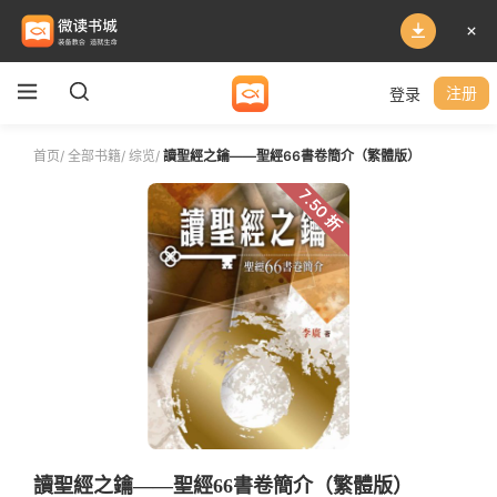
登录
注册
首页
/
全部书籍
/
综览
/
讀聖經之鑰——聖經66書卷簡介（繁體版）
7.50 折
讀聖經之鑰——聖經66書卷簡介（繁體版）