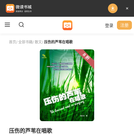
登录
注册
首页
/
全部书籍
/
散文
/
压伤的芦苇在唱歌
8 折
压伤的芦苇在唱歌