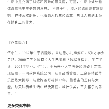
生活中是充满了试炼和苦难的暴风雨，可是，生活中处处也
弥漫着祂丰丰盛盛的恩典。 不良于行，坎坷的路却没有难倒
她，种种苦难磨炼，化着感人的生命篇章，总让人看到上帝
在她身上的作为。
【作者简介】
伍小兰，1967年生于吉隆坡。自幼患小儿麻痹症，5岁才学会
走路。2000年考入博特拉大学电脑科学远程课程系，半工半
读，2004年毕业。4年后，于马来亚大学考获经济硕士文凭。
现任职于一间软件系统公司，从事品质管理。工余在精武华
乐团练大提琴，与爱狗谷奇相伴12年，靠着主的恩典与大
能，每天演奏着生活中起伏高低，雄壮优美，平安喜乐的乐
章。”
更多类似书籍