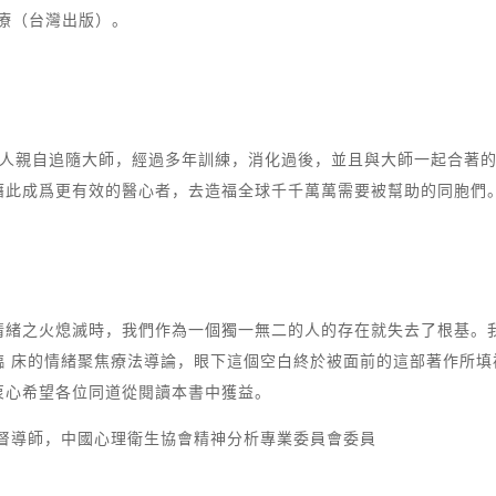
治療（台灣出版）。
由華人親自追隨大師，經過多年訓練，消化過後，並且與大師一起合著
藉此成爲更有效的醫心者，去造福全球千千萬萬需要被幫助的同胞們
學家
情緒之火熄滅時，我們作為一個獨一無二的人的存在就失去了根基。
臨 床的情緒聚焦療法導論，眼下這個空白終於被面前的這部著作所
衷心希望各位同道從閱讀本書中獲益。
統督導師，中國心理衛生協會精神分析專業委員會委員