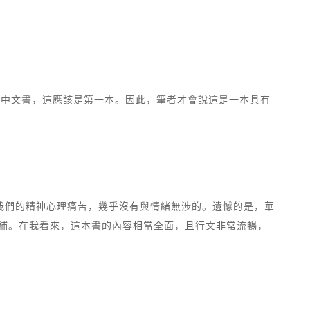
的中文書，這應該是第一本。因此，筆者才會說這是一本具有
。
我們的精神心理痛苦，幾乎沒有與情緒無涉的。遺憾的是，華
填補。在我看來，這本書的內容相當全面，且行文非常流暢，