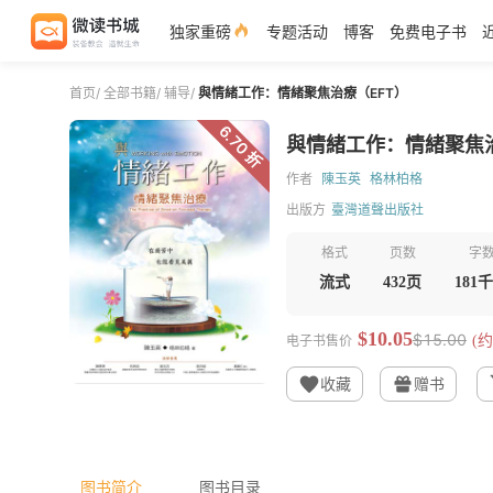
独家重磅
专题活动
博客
免费电子书
首页
/
全部书籍
/
辅导
/
與情緒工作：情緒聚焦治療（EFT）
6.70 折
與情緒工作：情緒聚焦治
作者
陳玉英
格林柏格
出版方
臺灣道聲出版社
格式
页数
字
流式
432页
181
$10.05
$15.00
电子书售价
(约
收藏
赠书
图书简介
图书目录