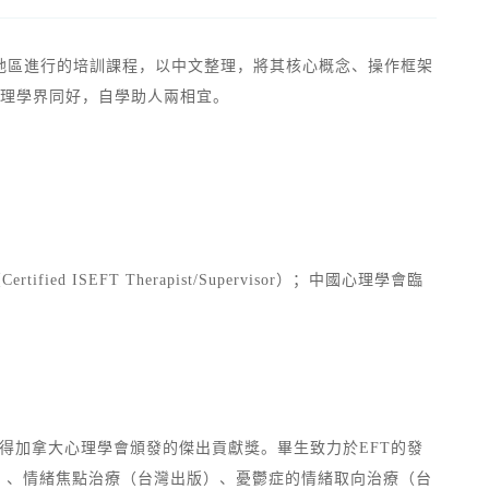
FT在亞洲地區進行的培訓課程，以中文整理，將其核心概念、操作框架
心理學界同好，自學助人兩相宜。
 ISEFT Therapist/Supervisor）；中國心理學會臨
 年獲得加拿大心理學會頒發的傑出貢獻獎。畢生致力於EFT的發
）、情緒焦點治療（台灣出版）、憂鬱症的情緒取向治療（台