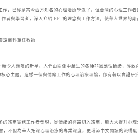
工作，已經是當今西方知名的心理治療學派了，但台灣的心理工作者對
作者與學習者，深入介紹 EFT的理念與工作方法，使華人世界的
牧靈諮商科兼任教師
，是一顆令人讚嘆的新星。人們由關係中產生的各種非適應性情緒，導
的核心主題。這樣一個與情緒工作的心理治療理論，卻有著以實證研
越多的諮商實務工作者發現，從情緒的徑路切入諮商，能大大提升心
文EFT新書，不但為華人拓深心理治療的專業深度，更增添中文閱讀的流