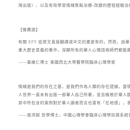
灣出版）、以及有效學習情緒焦點治療-改變的歷程經驗
【推薦語】
有關 EFT 從原文直接翻譯成中文的書是有的，然而，
重大歷史意義的著作，深願所有的華人心理諮商師們都能
——黃維仁博士 美國西北大學醫學院臨床心理
情緒是我們的存在之基，是我們作為人類的存在證據。當
人世界一直未有出版一部華人自己所著，並且植根於華人
其中所包含的案例對於華人讀者而言也富有「在地感」，
——張沛超 哲學博士，中國心理學會臨床心理學註冊系