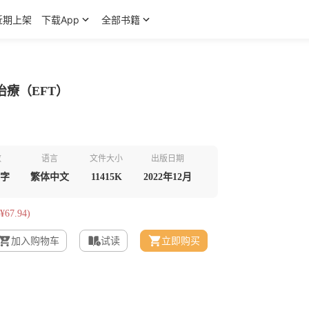
近期上架
下载App
全部书籍
療（EFT）
数
语言
文件大小
出版日期
千字
繁体中文
11415K
2022年12月
¥67.94)
加入购物车
试读
立即购买