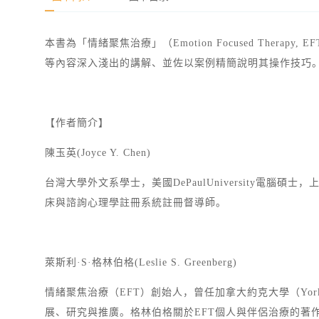
本書為「情緒聚焦治療」（Emotion Focused Th
等內容深入淺出的講解、並佐以案例精簡說明其操作技巧。
【作者簡介】
陳玉英(Joyce Y. Chen)
台灣大學外文系學士，美國DePaulUniversity電腦碩士，上海
床與諮詢心理學註冊系統註冊督導師。
萊斯利·S·格林伯格(Leslie S. Greenberg)
情緒聚焦治療（EFT）創始人，曾任加拿大約克大學（York
展、研究與推廣。格林伯格關於EFT個人與伴侶治療的著