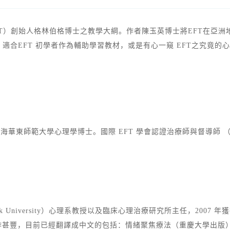
erapy, EFT）創始人格林伯格博士之教學大綱。作者陳玉英博士將E
適合EFT 初學者作為輔助學習教材，或是有心一窺 EFT之究竟的
華東師範大學心理學博士。國際 EFT 學會認證治療師與督導師 （Certified
 University）心理系教授以及臨床心理治療研究所主任，2007
作甚豐，目前已經翻譯成中文的包括：情緒聚焦療法（重慶大學出版