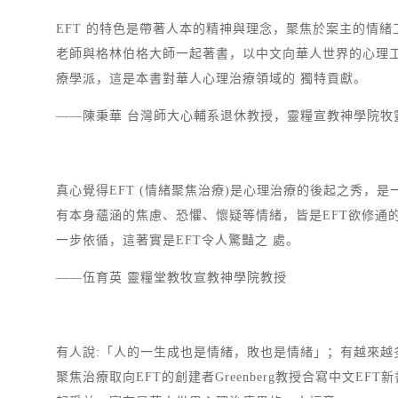
EFT 的特色是帶著人本的精神與理念，聚焦於案主的情緒
老師與格林伯格大師一起著書，以中文向華人世界的心理工
療學派，這是本書對華人心理治療領域的 獨特貢獻。
——陳秉華 台灣師大心輔系退休教授，靈糧宣教神學院
真心覺得EFT (情緒聚焦治療)是心理治療的後起之秀
有本身蘊涵的焦慮、恐懼、懷疑等情緒，皆是EFT欲修通
一步依循，這著實是EFT令人驚豔之 處。
——伍育英 靈糧堂教牧宣教神學院教授
有人說:「人的一生成也是情緒，敗也是情緒」；有越來
聚焦治療取向EFT的創建者Greenberg教授合寫中