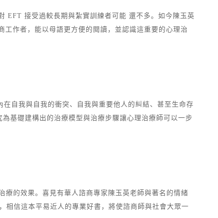
 EFT 接受過較長期與紮實訓練者可能 還不多。如今陳玉英
諮商工作者，能以母語更方便的閱讀，並認識這重要的心理治
致內在自我與自我的衝突、自我與重要他人的糾結、甚至生命存
究為基礎建構出的治療模型與治療步驟讓心理治療師可以一步
理治療的效果。喜見有華人諮商專家陳玉英老師與著名的情緒
暢度，相信這本平易近人的專業好書，將使諮商師與社會大眾一