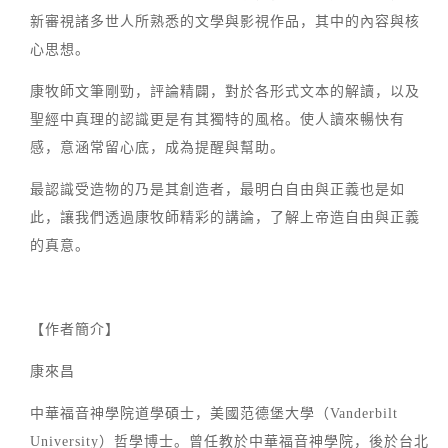
新審視諸多世人所熟悉的文學與影視作品，其中的內容與核
心思想。
康牧師文筆剛勁，評論精闢，對於各形式文本的解讀，以及
聖經中真理的認識更是有其獨特的風格。使人讀來暢快有
感，意涵常留心底，成為提醒與幫助。
最認識受造物的乃是其創造者，最明白自由與正義也是如
此，讓我們透過康牧師精彩的講論，了解上帝造自由與正義
的真意。
【作者簡介】
康來昌
中華福音神學院道學碩士，美國范德堡大學（Vanderbilt
University）哲學博士。曾任教於中華福音神學院，後於台北