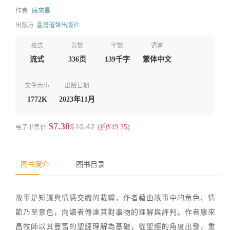
作者
康來昌
出版方
臺灣道聲出版社
格式
页数
字数
语言
流式
336页
139千字
繁体中文
文件大小
出版日期
1772K
2023年11月
$7.30
$10.42
电子书售价
(约¥49.35)
图书简介
图书目录
故事是知識與情感交織的載體，作者藉由故事中的角色、情
節乃至景色，向讀者傳達其對事物的理解與評判。作者康來
昌牧師以其豐富的聖經理解為基礎，從聖經的角度出發，重