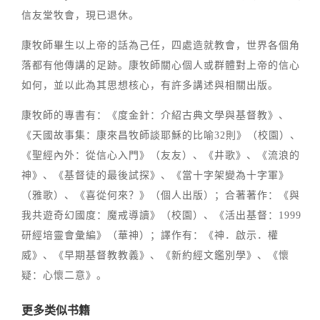
信友堂牧會，現已退休。
康牧師畢生以上帝的話為己任，四處造就教會，世界各個角
落都有他傳講的足跡。康牧師關心個人或群體對上帝的信心
如何，並以此為其思想核心，有許多講述與相關出版。
康牧師的專書有：《度金針：介紹古典文學與基督教》、
《天國故事集：康來昌牧師談耶穌的比喻32則》（校園）、
《聖經內外：從信心入門》（友友）、《井歌》、《流浪的
神》、《基督徒的最後試探》、《當十字架變為十字軍》
（雅歌）、《喜從何來？》（個人出版）；合著著作：《與
我共遊奇幻國度：魔戒導讀》（校園）、《活出基督：1999
研經培靈會彙編》（華神）；譯作有：《神．啟示．權
威》、《早期基督教教義》、《新約經文鑑別學》、《懷
疑：心懷二意》。
更多类似书籍