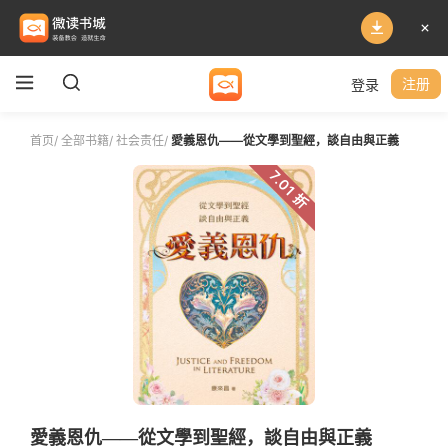
登录
注册
首页
/
全部书籍
/
社会责任
/
愛義恩仇——從文學到聖經，談自由與正義
7.01 折
愛義恩仇——從文學到聖經，談自由與正義