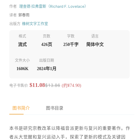
作者
理查德·拉弗雷斯（Richard F. Lovelace）
译者
郭春雨
出版方
橡树文字工作室
格式
页数
字数
语言
流式
426页
250千字
简体中文
文件大小
出版日期
1606K
2024年1月
$11.08
$13.86
电子书售价
(约¥74.90)
图书简介
图书目录
本书是研究宗教改革以降福音派更新与复兴的重要著作。作
者从大觉醒和复兴运动入手，探索了更新的模式及关键因