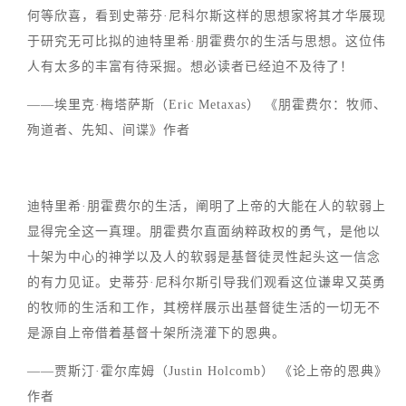
何等欣喜，看到史蒂芬·尼科尔斯这样的思想家将其才华展现
于研究无可比拟的迪特里希·朋霍费尔的生活与思想。这位伟
人有太多的丰富有待采掘。想必读者已经迫不及待了！
——埃里克·梅塔萨斯（Eric Metaxas） 《朋霍费尔：牧师、
殉道者、先知、间谍》作者
迪特里希·朋霍费尔的生活，阐明了上帝的大能在人的软弱上
显得完全这一真理。朋霍费尔直面纳粹政权的勇气，是他以
十架为中心的神学以及人的软弱是基督徒灵性起头这一信念
的有力见证。史蒂芬·尼科尔斯引导我们观看这位谦卑又英勇
的牧师的生活和工作，其榜样展示出基督徒生活的一切无不
是源自上帝借着基督十架所浇灌下的恩典。
——贾斯汀·霍尔库姆（Justin Holcomb） 《论上帝的恩典》
作者