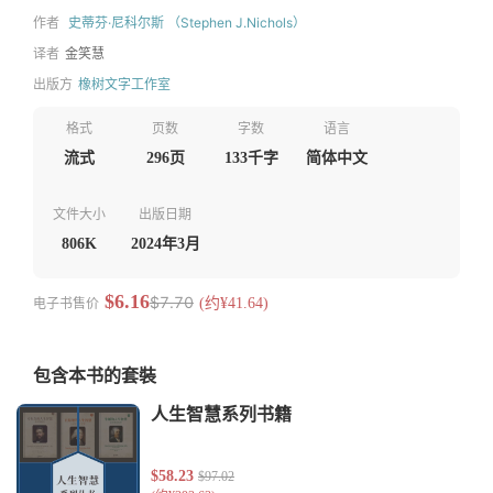
作者
史蒂芬·尼科尔斯 （Stephen J.Nichols）
译者
金笑慧
出版方
橡树文字工作室
格式
页数
字数
语言
流式
296页
133千字
简体中文
文件大小
出版日期
806K
2024年3月
$6.16
$7.70
电子书售价
(约¥41.64)
包含本书的套裝