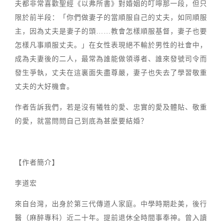
夫都非常喜歡聖經《以弗所書》對婚姻的叮嚀那一段，但只
限於前半段：「你們做妻子的當順服自己的丈夫，如同順服
主，因為丈夫是妻子的頭……教會怎樣順服基督，妻子也要
怎樣凡事順服丈夫。」在女性表現絕不輸於男性的社會中，
成為夫妻後的二人，最常為誰能做領導者、誰來發號司令而
發生爭執，丈夫在這裏面失盡尊嚴，妻子也失去了學習敬重
丈夫的大好機會。
作者告訴我們，若是沒有犧牲的愛、忠實的愛及體貼、敬重
的愛，就當問問自己到底為甚麼要結婚？
【作者簡介】
李道宏
來自台灣，出身於第三代傳道人家庭。中學時期赴美，後行
醫（麻醉專科）近二十年。提前退休全時間事奉神。曾入讀