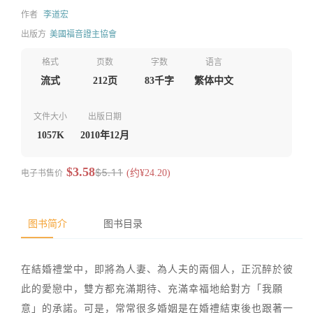
作者
李道宏
出版方
美國福音證主協會
格式
页数
字数
语言
流式
212页
83千字
繁体中文
文件大小
出版日期
1057K
2010年12月
$3.58
$5.11
电子书售价
(约¥24.20)
图书简介
图书目录
在結婚禮堂中，即將為人妻、為人夫的兩個人，正沉醉於彼
此的愛戀中，雙方都充滿期待、充滿幸福地給對方「我願
意」的承諾。可是，常常很多婚姻是在婚禮結束後也跟著一