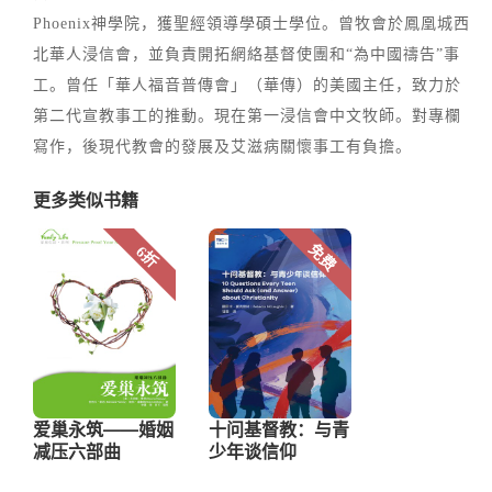
Phoenix神學院，獲聖經領導學碩士學位。曾牧會於鳳凰城西
北華人浸信會，並負責開拓網絡基督使團和“為中國禱告”事
工。曾任「華人福音普傳會」（華傳）的美國主任，致力於
第二代宣教事工的推動。現在第一浸信會中文牧師。對專欄
寫作，後現代教會的發展及艾滋病關懷事工有負擔。
更多类似书籍