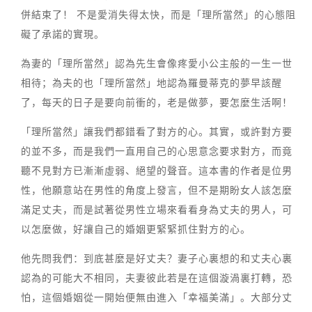
併結束了！ 不是愛消失得太快，而是「理所當然」的心態阻
礙了承諾的實現。
為妻的「理所當然」認為先生會像疼愛小公主般的一生一世
相待；為夫的也「理所當然」地認為羅曼蒂克的夢早該醒
了，每天的日子是要向前衝的，老是做夢，要怎麼生活啊！
「理所當然」讓我們都錯看了對方的心。其實，或許對方要
的並不多，而是我們一直用自己的心思意念要求對方，而竟
聽不見對方已漸漸虛弱、絕望的聲音。這本書的作者是位男
性，他願意站在男性的角度上發言，但不是期盼女人該怎麼
滿足丈夫，而是試著從男性立場來看看身為丈夫的男人，可
以怎麼做，好讓自己的婚姻更緊緊抓住對方的心。
他先問我們：到底甚麼是好丈夫？妻子心裏想的和丈夫心裏
認為的可能大不相同，夫妻彼此若是在這個漩渦裏打轉，恐
怕，這個婚姻從一開始便無由進入「幸福美滿」。大部分丈