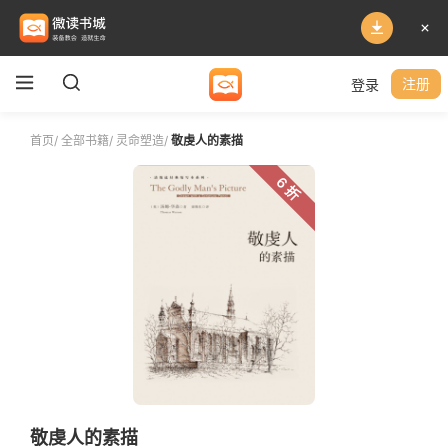
登录
注册
首页
/
全部书籍
/
灵命塑造
/
敬虔人的素描
6 折
敬虔人的素描