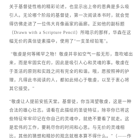
关于基督徒性格的精彩论述，也显示出上帝的恩典是多么吸
引人。无论哪个阶段的基督徒，第一次阅读本书时，就会觉
得仿佛走进了一位伟大肖像画家的画廊。正如他的副标题
（Drawn with a Scripture Pencil）所暗示的那样，华森在这
幅无价的真信徒素描中，使用了“一支圣经铅笔”。
“敬虔是何等稀罕之物！敬虔并非如空气一般无形，靠吹嘘出
来，而是牢固实在的，因此是吸引人心和灵魂的事。敬虔在
于圣洁的原则和实践之间有完全的和谐。哦，愿按照神的护
理，凡得此书阅读的人，都如此倾心于敬虔，以至于衷心将
其它接受。”
“敬虔让人提前安抵天堂。基督徒，你当渴望敬虔，这是一种
合法的雄心壮志。请看在此描绘的圣徒特征，除非你已将这
些特征牢牢印记在你自己的灵魂中，就绝不要看了就走。这
是宏伟的工作，要耗尽你的时间和心思。与无价的灵魂相
比，其他的猜想和精妙的观念就根本算不得什么。”（——作