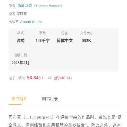
作者
汤姆·华森（Thomas Watson）
译者
梁曙东
出版方
Ascent Studio
格式
字数
语言
文件大小
流式
148千字
简体中文
592K
出版日期
2023年2月
$6.84
$11.40
电子书售价
(约¥46.24)
图书简介
图书目录
司布真（C.H.Spurgeon）在评价华森的作品时，曾说其是“健
全教义、深刻经验和实用智慧的美妙结合”。除此之外，这本