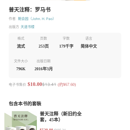
普天注释：罗马书
作者
鲍会园（John. H. Pao）
出版方
天道书楼
格式
页数
字数
语言
流式
253页
179千字
简体中文
文件大小
出版日期
796K
2016年3月
$10.00
$13.41
电子书售价
(约¥67.60)
包含本书的套裝