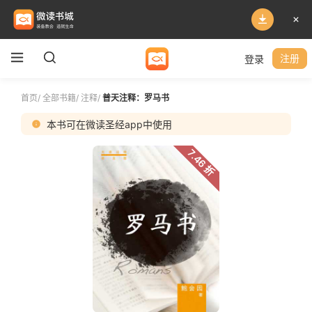
登录
注册
首页
/
全部书籍
/
注释
/
普天注释：罗马书
本书可在微读圣经app中使用
7.46 折