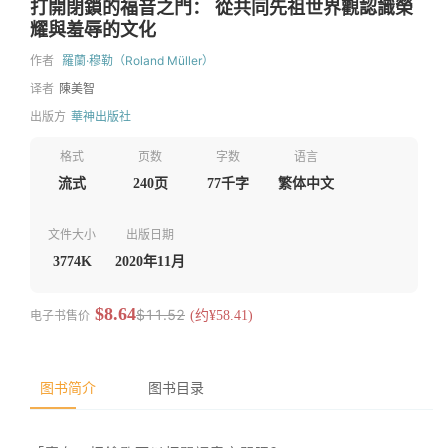
打開閉鎖的福音之門： 從共同先祖世界觀認識榮
耀與羞辱的文化
作者
羅蘭·穆勒（Roland Müller）
译者
陳美智
出版方
華神出版社
格式
页数
字数
语言
流式
240页
77千字
繁体中文
文件大小
出版日期
3774K
2020年11月
$8.64
$11.52
电子书售价
(约¥58.41)
图书简介
图书目录