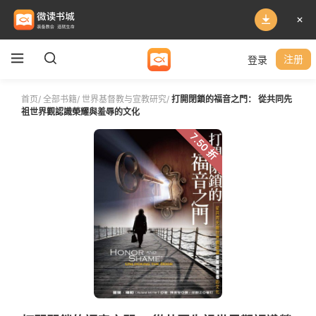
登录
注册
首页
/
全部书籍
/
世界基督教与宣教研究
/
打開閉鎖的福音之門： 從共同先
祖世界觀認識榮耀與羞辱的文化
7.50 折