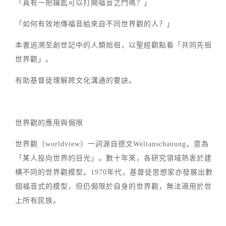
「真有一把鑰匙可以打開福音之門嗎？」
「如何有效地傳福音給來自不同世界觀的人？」
本書追溯至創世記中的人類始祖，以聖經觀點看「共同先祖
世界觀」。
有助基督徒理解跨文化溝通的要訣。
世界觀的應用與侷限
世界觀（worldview）一詞源自德文Weltanschauung，意為
「某人投向世界的目光」。數十年來，各研究領域熱衷於建
構不同的世界觀模型。1970年代，基督徒思想家亦發展出數
個福音式的模型，但仍侷限於自身的世界觀，無法適用於世
上所有民族。