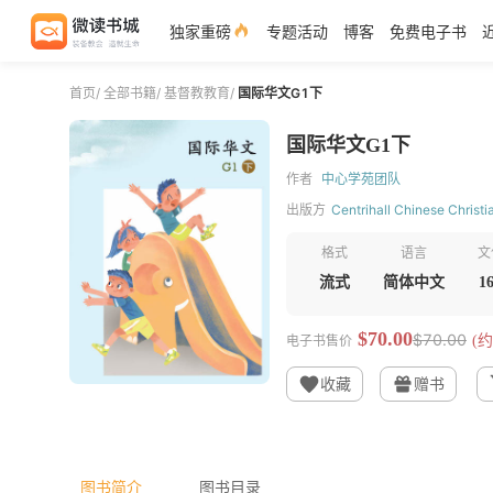
独家重磅
专题活动
博客
免费电子书
首页
/
全部书籍
/
基督教教育
/
国际华文G1下
国际华文G1下
作者
中心学苑团队
出版方
Centrihall Chinese Christi
格式
语言
文
流式
简体中文
1
$70.00
$70.00
电子书售价
(约
收藏
赠书
图书简介
图书目录