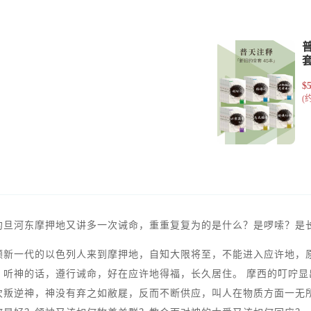
约旦河东摩押地又讲多一次诫命，重重复复为的是什么？是啰嗦？是
领新一代的以色列人来到摩押地，自知大限将至，不能进入应许地，
，听神的话，遵行诫命，好在应许地得福，长久居住。 摩西的叮咛
次叛逆神，神没有弃之如敝屣，反而不断供应，叫人在物质方面一无