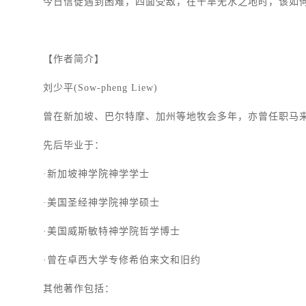
今日信徒遇到困难，四面受敌，在干旱无水之地时，该如
【作者简介】
刘少平(Sow-pheng Liew)
曾在新加坡、巴尔特摩、加州等地牧会多年，亦曾任职马
先后毕业于：
·新加坡神学院神学学士
·美国圣经神学院神学硕士
·美国威斯敏特神学院哲学博士
·曾在卓西大学专修希伯来文和旧约
其他著作包括：