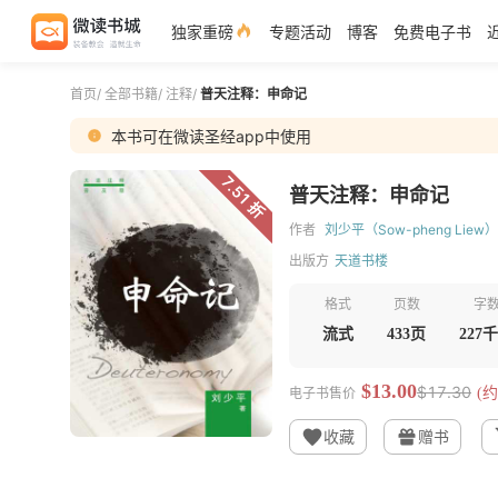
独家重磅
专题活动
博客
免费电子书
首页
/
全部书籍
/
注释
/
普天注释：申命记
本书可在微读圣经app中使用
7.51 折
普天注释：申命记
作者
刘少平（Sow-pheng Liew）
出版方
天道书楼
格式
页数
字
流式
433页
227
$13.00
$17.30
电子书售价
(约
收藏
赠书