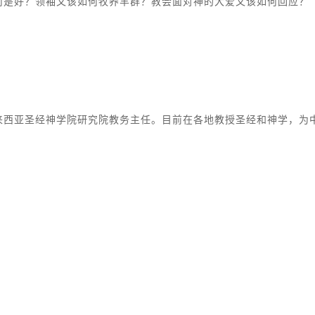
何是好？领袖又该如何牧养羊群？教会面对神的大爱又该如何回应？
来西亚圣经神学院研究院教务主任。目前在各地教授圣经和神学，为