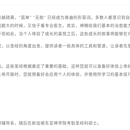
越疏离，“孤单” “无助” 已经成为普遍的形容词。多数人都意识
问题大的时候，又怯于看专业医生。其实，神赐给我们基本的治愈能
不但如此，当个人体验了成长的喜悦之后，这些成长的故事将能够在
况，以圣经的角度出发，提供读者一些具体的工具和管道，让读者先
。
础。这些圣经根据奠定了重要的基础，这样您就可以准备好体验上帝
上帝开路时，您就预备好去应用个人的体验，并使用所学习的基本技
理辅导系，随后在新加坡东亚神学院考取圣经科硕士。