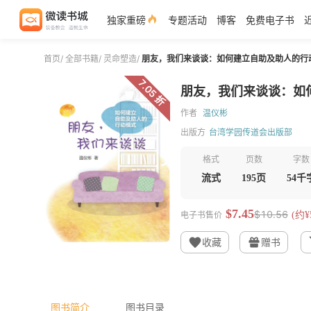
独家重磅
专题活动
博客
免费电子书
首页
/
全部书籍
/
灵命塑造
/
朋友，我们来谈谈：如何建立自助及助人的行
7.05 折
朋友，我们来谈谈：如
作者
温仪彬
出版方
台湾学园传道会出版部
格式
页数
字数
流式
195页
54千
$7.45
$10.56
电子书售价
(约¥5
收藏
赠书
图书简介
图书目录