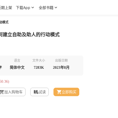
近期上架
下载App
全部书籍
动模式
何建立自助及助人的行动模式
语言
文件大小
出版日期
字
简体中文
7283K
2023年8月
0.36)
加入购物车
试读
立即购买