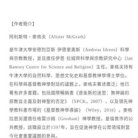
【作者簡介】
阿利斯特・麥格夫（Alister McGrath）
是牛津大學安德烈亞斯·伊德里奧斯（Andreas Idreos）科學
與宗教教授，並且擔任伊恩·拉姆齊科學與宗教研究中心（lan
Ramsey Centre for Science and Religion）主任。麥格夫持有
牛津大學的自然科學、思想文化史和基督教神學博士學位。
在科學與基督教神學對話的議題上，麥格夫著述廣泛；他已
著有許多書籍，包括國際暢銷書《道金斯的迷思：無神論的
原教旨主義及對神聖的否定》（SPCK，2007），以及領先神
學教科書市場的《基督教神學導論》（Wiley，2016）。麥格
拉思另還擔任格雷沙姆（Gresham）神學教授，是倫敦市的公
共教授，該職設立於1597年，旨在促進神學在公眾領域對當
今社會重要議題的參與。