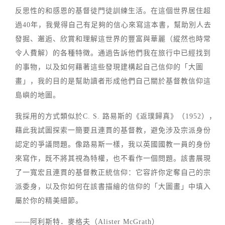
反思性的和感恩的基督徒門徒訓練生活。在這個世界居住超
過40年，我覺得自己有足夠的信心來寫這本書，幫助別人去
發掘、邂逅、欣賞和理解這世界的豐富與華麗（縱然也時常
令人費解）的各種特徵。通過告訴他們我在旅行中已經找到
的事物，以及如何藉著這些發現建構起自己信仰的「大圖
畫」，我的目的是幫助讀者形成他們自己關於基督教信仰這
島嶼的地圖。
我採用的方式類似於C. S. 路易斯的《返璞歸真》（1952），
藉此我試圖探索一簡要且連貫的基督教，避免涉及宗派身份
認定的爭議問題。像路易斯一樣，我以英國國教一員的身份
來寫作，既不將其視為特權，也不看作一個問題。該書展現
了一寬宏且連貫的基督教正統信仰：它容許你定奪自己的宗
派委身，以及你如何在該書描繪的信仰的「大圖畫」中填入
屬於你的精美細節。
——阿利斯特．麥格夫（Alister McGrath）