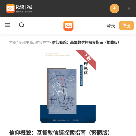
登录
注册
首页
/
全部书籍
/
教牧神学
/
信仰概貌：基督教信經探索指南（繁體版）
7 折
信仰概貌：基督教信經探索指南（繁體版）