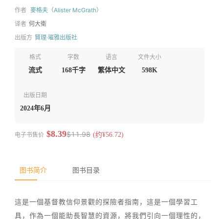
作者
麥格夫（Alister McGrath）
译者
何大衛
出版方
賢理·璀雅出版社
格式
字数
语言
文件大小
流式
168千字
繁体中文
598K
出版日期
2024年6月
$8.39
$11.98
电子书售价
(约¥56.72)
图书简介
图书目录
這是一個基督教信仰景觀的探險者指南，這是一個學習工
具，作為一個能助長智慧的資源，將我們引向一個理性的，