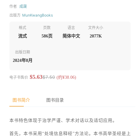
作者
成晟
出版方
MunKwangBooks
格式
页数
语言
文件大小
流式
586页
简体中文
2077K
出版日期
2024年8月
$5.63
$7.50
电子书售价
(约¥38.06)
图书简介
图书目录
本书特色体现于治学严谨、学术对话以及适切应用。
首先，本书采用“处境信息释经”方法论。本书高举圣经是上