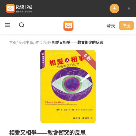
登录
注册
首页
/
全部书籍
/
教会治理
/
相愛又相爭——教會衝突的反思
6 折
相愛又相爭——教會衝突的反思