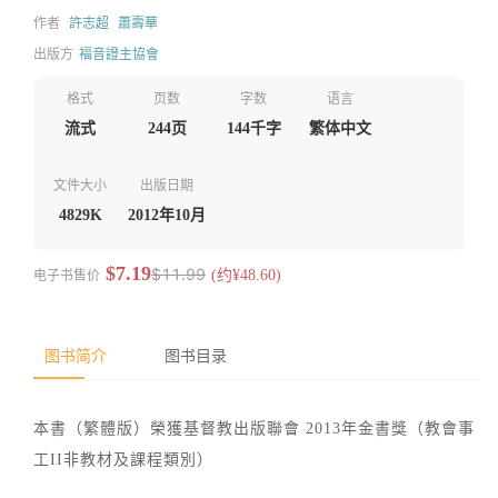
作者
許志超
蕭壽華
出版方
福音證主協會
格式
页数
字数
语言
流式
244页
144千字
繁体中文
文件大小
出版日期
4829K
2012年10月
$7.19
$11.99
电子书售价
(约¥48.60)
图书简介
图书目录
本書（繁體版）榮獲基督教出版聯會 2013年金書獎（教會事
工II非教材及課程類別）