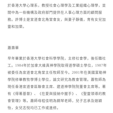
於香港大學心理系，教授社會心理學及工業組織心理學，並
間中為一些機構及政府部門提供在人事心理方面的顧問服
務。許博士是宣道會北角堂會友，與妻子靜儀，育有女兒加
靈和加樂。
蕭壽華
早年畢業於香港大學社會科學學院，主修社會學，後任職社
工。1984年於加拿大維真神學院取得道學碩士學位，1987年
被委任為宣道會北角堂主任牧師至今。2001年在美國富勒神
學院修畢教牧學博士學位，論文研究為教會管理。蕭牧師為
現任香港宣道會區聯會主席、建道神學院院董會主席等。著
有《得著基督》、《在愛與接納中握手》、《聖靈領導的教
會管理》等。蕭師母程佳明為鋼琴老師，兒子志承及媳穎
怡，女兒志悅均已工作或進修。