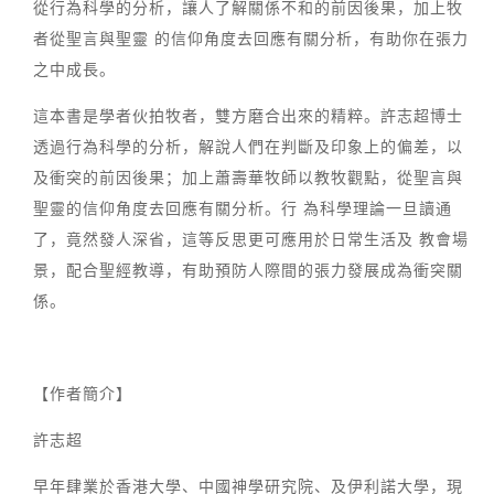
從行為科學的分析，讓人了解關係不和的前因後果，加上牧
者從聖言與聖靈 的信仰角度去回應有關分析，有助你在張力
之中成長。
這本書是學者伙拍牧者，雙方磨合出來的精粹。許志超博士
透過行為科學的分析，解說人們在判斷及印象上的偏差，以
及衝突的前因後果；加上蕭壽華牧師以教牧觀點，從聖言與
聖靈的信仰角度去回應有關分析。行 為科學理論一旦讀通
了，竟然發人深省，這等反思更可應用於日常生活及 教會場
景，配合聖經教導，有助預防人際間的張力發展成為衝突關
係。
【作者簡介】
許志超
早年肆業於香港大學、中國神學研究院、及伊利諾大學，現