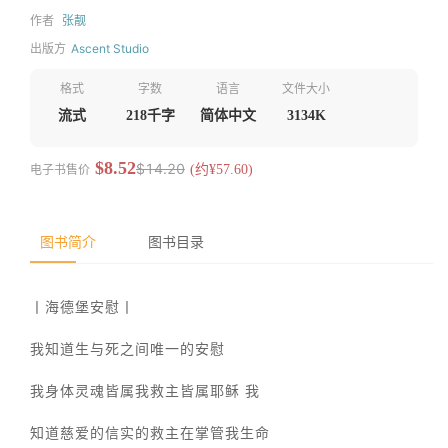
作者
张靓
出版方
Ascent Studio
格式
字数
语言
文件大小
流式
218千字
简体中文
3134K
$8.52
$14.20
电子书售价
(约¥57.60)
图书简介
图书目录
丨海德堡安慰丨
我知道生与死之间唯一的安慰
我身体灵魂皆属我救主皆属耶稣 我
知道慈爱的信实的救主在掌管我生命