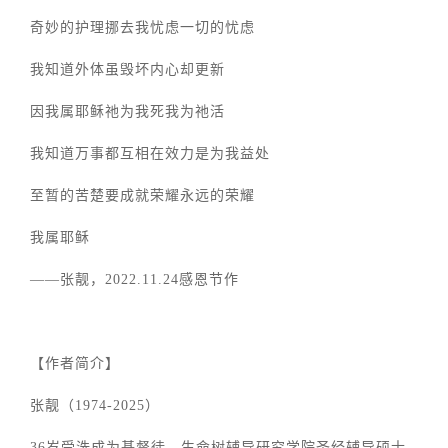
奇妙的护理挪去我忧虑一切的忧虑
我知道外体虽毁坏内心却更新
因我属耶稣祂为我死我为祂活
我知道万事都互相在效力是为我益处
至暂的苦楚要成就荣耀永远的荣耀
我属耶稣
——张靓，2022.11.24感恩节作
【作者简介】
张靓（1974-2025）
36岁受洗成为基督徒。生命树辅导研究学院圣经辅导硕士