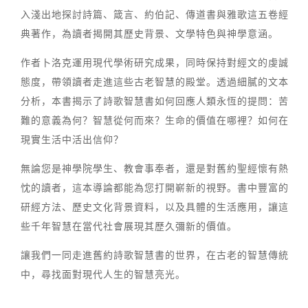
入淺出地探討詩篇、箴言、約伯記、傳道書與雅歌這五卷經
典著作，為讀者揭開其歷史背景、文學特色與神學意涵。
作者卜洛克運用現代學術研究成果，同時保持對經文的虔誠
態度，帶領讀者走進這些古老智慧的殿堂。透過細膩的文本
分析，本書揭示了詩歌智慧書如何回應人類永恆的提問：苦
難的意義為何？智慧從何而來？生命的價值在哪裡？如何在
現實生活中活出信仰？
無論您是神學院學生、教會事奉者，還是對舊約聖經懷有熱
忱的讀者，這本導論都能為您打開嶄新的視野。書中豐富的
研經方法、歷史文化背景資料，以及具體的生活應用，讓這
些千年智慧在當代社會展現其歷久彌新的價值。
讓我們一同走進舊約詩歌智慧書的世界，在古老的智慧傳統
中，尋找面對現代人生的智慧亮光。