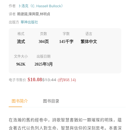
作者
卜洛克（C. Hassell Bullock）
译者
賴建國,陳興蘭,林明貞
出版方
華神出版社
格式
页数
字数
语言
流式
304页
145千字
繁体中文
文件大小
出版日期
962K
2025年3月
$10.08
$13.44
电子书售价
(约¥68.14)
图书简介
图书目录
在浩瀚的舊約經卷中，詩歌智慧書猶如一顆璀璨的明珠，蘊
含著古代以色列人對生命、智慧與信仰的深刻思考。本書深