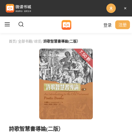
登录
注册
首页
/
全部书籍
/
综览
/
詩歌智慧書導論(二版）
7.50 折
詩歌智慧書導論(二版）