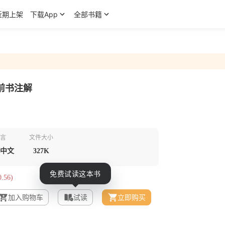
近期上架
下载App
全部书籍
前书注解
言
文件大小
中文
327K
.56)
加入购物车
试读
立即购买