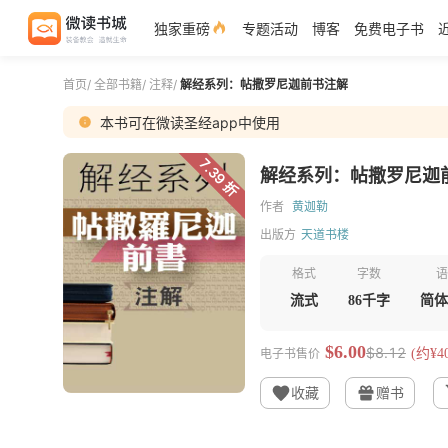
独家重磅
专题活动
博客
免费电子书
首页
/
全部书籍
/
注释
/
解经系列：帖撒罗尼迦前书注解
本书可在微读圣经app中使用
7.39 折
解经系列：帖撒罗尼迦
作者
黄迦勒
出版方
天道书楼
格式
字数
语
流式
86千字
简体
$6.00
$8.12
电子书售价
(约¥40
收藏
赠书