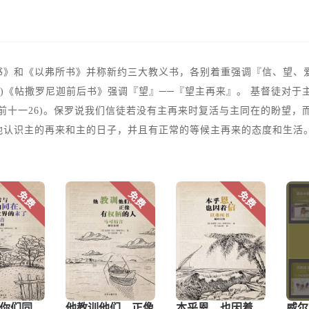
》和《以弗所书》并称新约三大教义书，各别着重强调『信、望、爱
(三)《帖撒罗尼迦前后书》强调『望』──『望主再来』。 基督徒对
十一26)。保罗说我们信徒若没有主再来时复活与主同在的盼望，而
地认识主的再来和主的日子，并且有正常的等候主再来的态度和生活