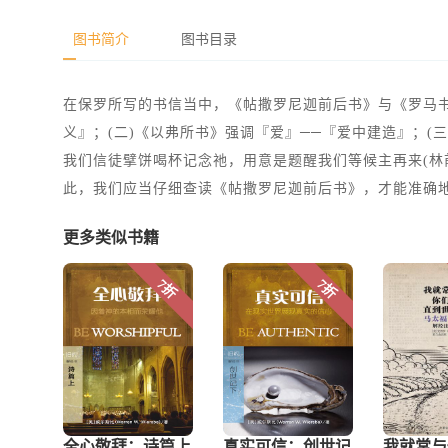
图书简介
图书目录
在保罗所写的书信当中，《帖撒罗尼迦前后书》与《罗马书
义』；(二)《以弗所书》强调『爱』──『爱中建造』；
我们信徒擘饼喝杯记念祂，用意是题醒我们等候主再来(林前
此，我们应当仔细查读《帖撒罗尼迦前后书》，才能准确
更多类似书籍