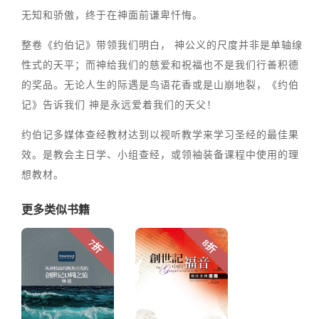
无知和骄傲，终于在神面前谦卑忏悔。
整卷《约伯记》带领我们明白， 神公义的尺度并非是单轴缐
性式的天平；而神给我们的慈爱和祝福也不是我们行善积德
的奖品。无论人生的际遇是鸟语花香或是山崩地裂，《约伯
记》告诉我们 神是永远爱着我们的天父！
约伯记多媒体查经教材达到以视听教学来学习圣经的最佳果
效。是教会主日学、小组查经，或领袖装备课程中使用的理
想教材。
更多类似书籍