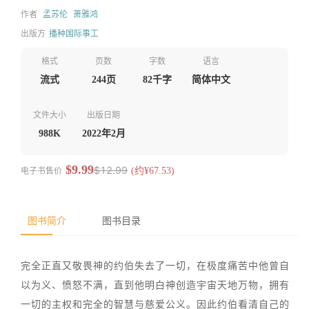
作者
孟苏伦
萧雅鸿
出版方
播种国际事工
格式
页数
字数
语言
流式
244页
82千字
简体中文
文件大小
出版日期
988K
2022年2月
$9.99
$12.99
电子书售价
(约¥67.53)
图书简介
图书目录
完全正直又敬畏神的约伯失去了一切，在极度痛苦中他曾自
以为义、愤怒不满，直到他明白神创造宇宙天地万物，拥有
一切的主权和完全的智慧与慈爱公义。因此约伯看清自己的