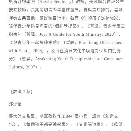
奧斯汀神學院（Austin Seminary）教授，美國聯合衛理公會
按立牧師，長期關切青少年靈性發展。曾與癌症搏鬥，喜歡
彈奏古典吉他，愛好騎自行車，著有《你的孩子是夢想家：
陪伴青少年遇見呼召的4個神學提案》、《喜樂：青少年事工
指南》（暫譯，Joy: A Guide for Youth Ministry, 2020）、
《與青少年一起操練察驗》（暫譯，Practicing Discernment
with Youth, 2005），及《在消費文化中喚醒青少年門徒身
分》（暫譯，Awakening Youth Discipleship in a Consumer
Culture, 2007）。
【譯者介紹】
鄭淳怡
臺大外文系畢，以筆孜孜作工的神國小兵。譯有《創造文
化》、《每個孩子都是神學家》、《文化講道學》、《欲望