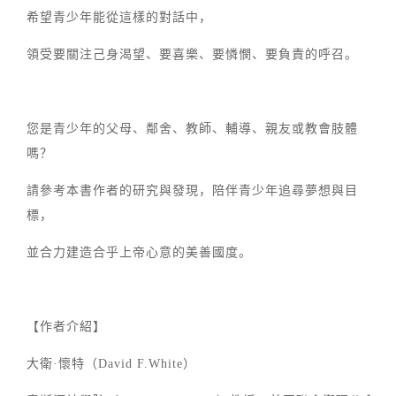
希望青少年能從這樣的對話中，
領受要關注己身渴望、要喜樂、要憐憫、要負責的呼召。
您是青少年的父母、鄰舍、教師、輔導、親友或教會肢體
嗎？
請參考本書作者的研究與發現，陪伴青少年追尋夢想與目
標，
並合力建造合乎上帝心意的美善國度。
【作者介紹】
大衛·懷特（David F.White）