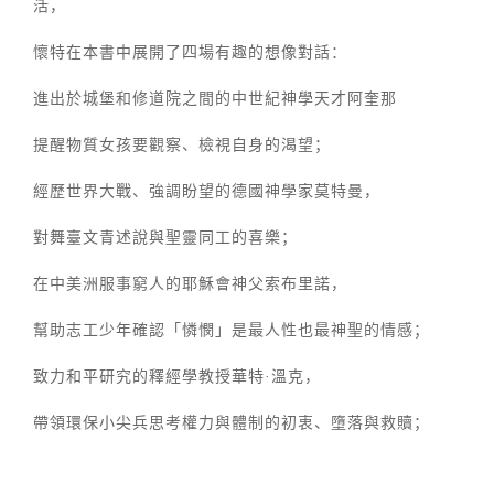
活，
懷特在本書中展開了四場有趣的想像對話：
進出於城堡和修道院之間的中世紀神學天才阿奎那
提醒物質女孩要觀察、檢視自身的渴望；
經歷世界大戰、強調盼望的德國神學家莫特曼，
對舞臺文青述說與聖靈同工的喜樂；
在中美洲服事窮人的耶穌會神父索布里諾，
幫助志工少年確認「憐憫」是最人性也最神聖的情感；
致力和平研究的釋經學教授華特·溫克，
帶領環保小尖兵思考權力與體制的初衷、墮落與救贖；