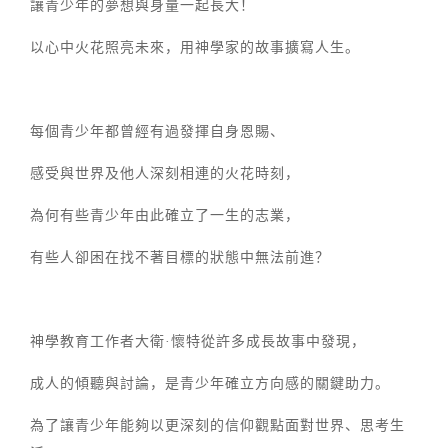
讓青少年的夢想與身量一起長大！
以心中火花照亮未來，用神學家的故事擴寫人生。
每個青少年都曾經有過發揮自身恩賜、
感受與世界及他人深刻相連的火花時刻，
為何有些青少年由此確立了一生的志業，
有些人卻困在找不著目標的狀態中無法前進？
神學教育工作者大衛·懷特從許多成長故事中發現，
成人的傾聽與討論，是青少年確立方向感的關鍵助力。
為了讓青少年能夠以更深刻的信仰觀點面對世界、思考生