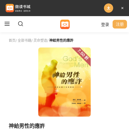
登录
注册
首页
/
全部书籍
/
灵命塑造
/
神給男性的應許
7.50 折
神給男性的應許