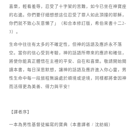
喜樂，輕看羞辱，忍受了十字架的苦難，如今已坐在神寶座
的右邊。你們要仔細想想這位忍受了罪人如此頂撞的耶穌，
你們就不致心灰意懶了」（和合本修訂版，希伯來書十二2-
3）。
生命中往往有太多的不確定性，但神的話語及應許永不落
空。當你的信心受到考驗，神的話語所帶來的應許和確信，
將使你能真正體悟在主裡的平安、自在和喜樂。敬請開始閱
讀本書，每日深思默想，讓神的話語及應許進入你心靈，男
性生命中每一段旅程無論處於順境或逆境，同樣都將會因神
而活得更為美善、得力與平安！
【譯者序】
一本為男性基督徒編寫的寶典（本書譯者 / 沈紡緞）