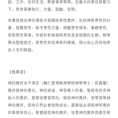
庭、工作、信仰生活、教會事奉等等。在龐大的責任與壓力
下，男性需要指引、力量、鼓勵、安慰。
本書就提出神在哪些方面賜給男性應許，包括神對男性的計
畫、挑戰男性、給予男性力量、傾聽男性禱告、看顧男性、
安慰男性等等。作者針對每個與男性息息相關的主題，精準
舉出聖經經文，使男性有從神來的確據，得以信心百倍地奔
走人生的路程。
【推薦語】
神的應許永不落空（輔仁聖博敏神學院神學博士 / 莊嘉慶）
應許是神的應允、神的承諾、神答應人的事。聖經有許多神
給人的應許，基督徒應當明白、相信神的應許，並學習等候
神的應許，因為它們必會按時成全。基督徒必須對神所應許
的事情有信心，更要接受神的應許，信靠神的應許而產生盼