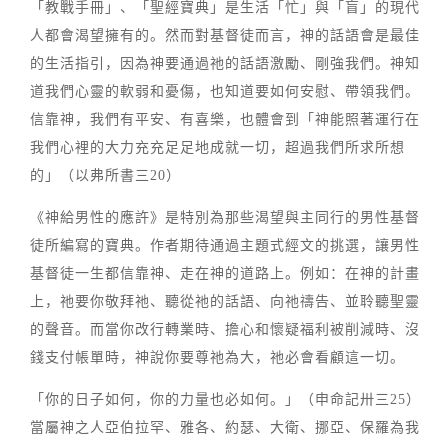
「教戰手冊」、「聖經寶典」是生活「忙」與「盲」的現代
人都會渴望擁有的。然而對基督徒而言，神的話語會是最佳
的生活指引，因為神要通過祂的話語激勵、剛強我們。神知
道我們心靈的軟弱和憂傷，也知道要如何安慰、帶領我們。
信靠神，我們有平安、有喜樂，也體會到「神能照著運行在
我們心裡的大力充充足足地成就一切，超過我們所求所想
的」（以弗所書三20）
《神給男性的應許》是特別為那些渴望與主同行的男性基督
徒所編寫的寶典。作者期待通過主題式經文的挑選，讓男性
基督徒一生都信靠神、走在神的道路上。例如：在神的計畫
上，祂要你敬拜祂、聽從祂的話語、向祂禱告、並聆聽聖靈
的聲音。而當你改行轉業時、擔心和懷疑福利被削減時、沒
錢支付帳單時，神說你要尊祂為大，祂必會看顧這一切。
「你的日子如何，你的力量也必如何。」（申命記卅三25）
當屬神之人亞伯拉罕、雅各、約瑟、大衛、挪亞、保羅為我