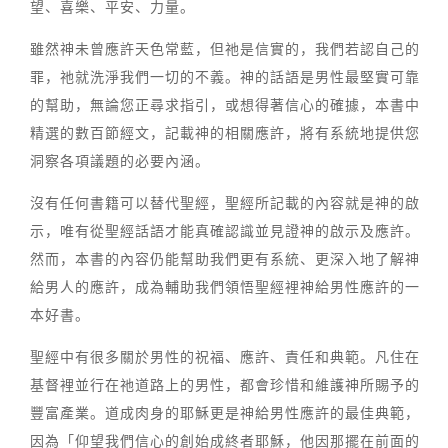
望、喜樂、平安、力量。
雖然神未曾應許天色常藍，但祂是信實的，我們若認自己的
罪，祂就洗淨我們一切的不義。神的話語是男性最堅實可靠
的幫助，無論您正尋求指引，或想得著信心的確據，本書中
精選的數百節經文，記載神的相關應許，將有系統地提供您
洞察各項議題的必要內涵。
沒有任何書籍可以替代聖經，聖經所記載的內容就是神的啟
示，唯有從聖經話語才能真確認識並見證神的啟示及應許。
然而，本書的內容仍能幫助我們更有系統、更深入地了解神
給男人的應許，成為輔助我們領悟聖經裡神給男性應許的一
本好書。
聖經中有很多關於男性的祝福、應許、責任和典範。凡住在
基督裡並行在祂道路上的男性，都會珍惜和維護神所賜予的
豐富產業。道成肉身的耶穌更是神給男性應許的最佳典範，
因為「仰望我們信心的創始成終者耶穌，他因那擺在前面的