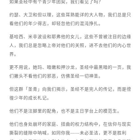
如果圣经中有个青少年团契，我们看见了吗？
约瑟、大卫和但以理，这些耳熟能详的大人物，我们总是只
看他们的年少得志，却轻忽他们的混沌挣扎。
基哈西、米非波设和耶弗他的女儿，这些不曾被注目的边缘
人，我们总是忽略上帝对他们的关照，进不去他们的内心世
界。
更不用说，她玛、暗嫩和押沙龙，圣经中最黑暗的一页，我
们撇头不看他们的邪恶，仿佛圣经一切神圣。
但这群「圣青」向我们揭示，圣经不是完人的传记，而是徬
徨少年的成长札记。
他们不是注脚里的配角，也不是主日学台上的模范生。
他们也身处崩坏的家庭、扭曲的权力结构中，在信仰与现实
撕裂的缝隙中呐喊，如同你我——未必圣洁，更不是胜利