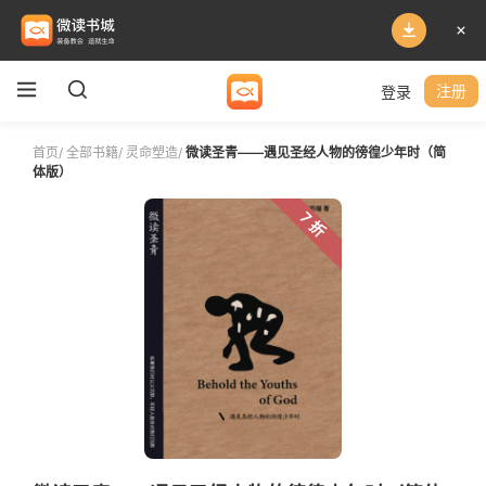
登录
注册
首页
/
全部书籍
/
灵命塑造
/
微读圣青——遇见圣经人物的徬徨少年时（简
体版）
7 折