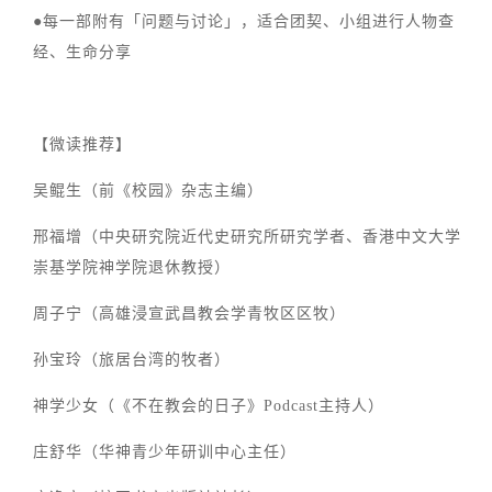
●每一部附有「问题与讨论」，适合团契、小组进行人物查
经、生命分享
【微读推荐】
吴鲲生（前《校园》杂志主编）
邢福增（中央研究院近代史研究所研究学者、香港中文大学
崇基学院神学院退休教授）
周子宁（高雄浸宣武昌教会学青牧区区牧）
孙宝玲（旅居台湾的牧者）
神学少女（《不在教会的日子》Podcast主持人）
庄舒华（华神青少年研训中心主任）