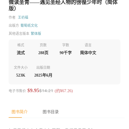
微读圣青——遇见圣经人物的徬徨少年时（简体
版）
作者
王礽福
出版方
葡萄纸文化
其他语言版本
繁体版
格式
页数
字数
语言
流式
288页
90千字
简体中文
文件大小
出版日期
523K
2025年6月
$9.95
$14.21
电子书售价
(约¥67.26)
图书简介
图书目录