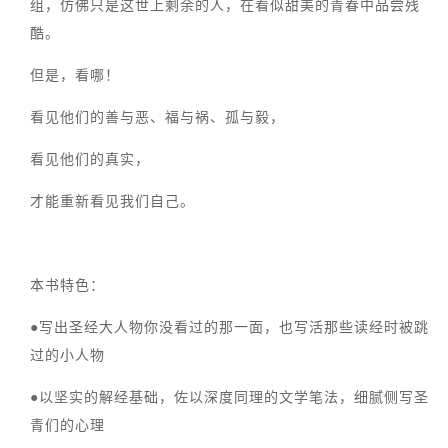
组，仿佛只是这世上剩余的人，在看似甜美的青春中品尝残
酷。
但是，看哪！
看见他们的善与恶、福与祸、孤与毅，
看见他们的真实，
才能重新看见我们自己。
本书特色：
●写出圣经大人物你没看过的那一面，也写活那些读经时被跳
过的小人物
●以坚实的解经基础，佐以深度同理的文学笔法，细腻侧写圣
青们的心理