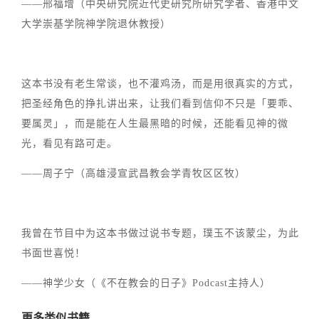
——邢福增（中央研究院近代史研究所研究学者、香港中文
大学崇基学院神学院退休教授）
这本书没有老生常谈，也不灌鸡汤，而是用很真实的方式，
把圣经角色的挣扎讲出来，让我们看到信仰不只是「要乖、
要属灵」，而是能在人生最黑暗的时候，还能看见神的微
光，看见有路可走。
——周子宁（高雄浸宣武昌教会学青牧区区牧）
我曾在节目中为这本书做过说书专题，璞玉不该蒙尘，为此
书面世喜悦！
——神学少女（《不在教会的日子》Podcast主持人）
更多类似书籍