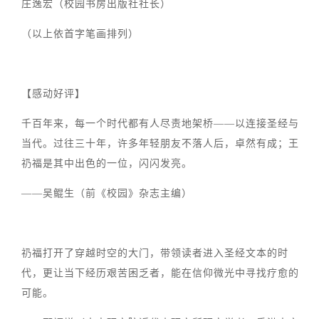
庄逸宏（校园书房出版社社长）
（以上依首字笔画排列）
【感动好评】
千百年来，每一个时代都有人尽责地架桥——以连接圣经与
当代。过往三十年，许多年轻朋友不落人后，卓然有成；王
礽福是其中出色的一位，闪闪发亮。
——吴鲲生（前《校园》杂志主编）
礽福打开了穿越时空的大门，带领读者进入圣经文本的时
代，更让当下经历艰苦困乏者，能在信仰微光中寻找疗愈的
可能。