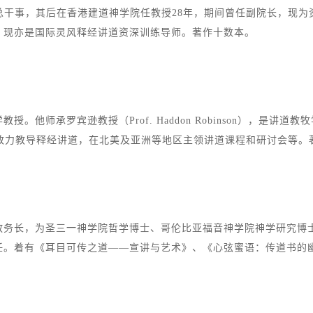
总干事，其后在香港建道神学院任教授28年，期间曾任副院长，现为
；现亦是国际灵风释经讲道资深训练导师。著作十数本。
他师承罗宾逊教授（Prof. Haddon Robinson），是
心致力教导释经讲道，在北美及亚洲等地区主领讲道课程和研讨会等
教务长，为圣三一神学院哲学博士、哥伦比亚福音神学院神学研究博
任。着有《耳目可传之道——宣讲与艺术》、《心弦蜜语：传道书的