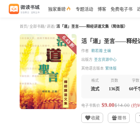
独家重磅
专题活动
博客
免费电子书
首页
/
全部书籍
/
讲道
/
活「道」圣言——释经讲道文集（简体版）
6.43 折
活「道」圣言——释经
作者
赖若瀚 主编
出版方
圣言资源中心
其他语言版本
繁体版
格式
页数
字数
流式
136页
60千
$9.00
$14.00
电子书售价
(约¥6
收藏
赠书