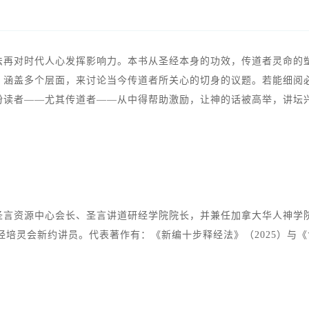
法再对时代人心发挥影响力。本书从圣经本身的功效，传道者灵命的
，涵盖多个层面，来讨论当今传道者所关心的切身的议题。若能细阅
盼读者——尤其传道者——从中得帮助激励，让神的话被高举，讲坛
圣言资源中心会长、圣言讲道研经学院院长，并兼任加拿大华人神学
研经培灵会新约讲员。代表著作有：《新编十步释经法》（2025）与