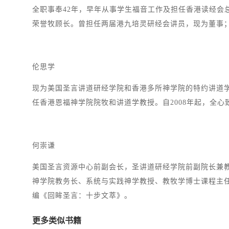
全职事奉42年，早年从事学生福音工作及担任香港读经会
荣誉牧顾长。曾担任两届港九培灵研经会讲员，现为董事
伦思学
现为美国圣言讲道研经学院和香港多所神学院的特约讲道学教授。
任香港恩福神学院院牧和讲道学教授。自2008年起，全
何崇谦
美国圣言资源中心前副会长，圣讲道研经学院前副院长兼
神学院教务长、系统与实践神学教授、教牧学博士课程主
编《回眸圣言：十步文萃》。
更多类似书籍