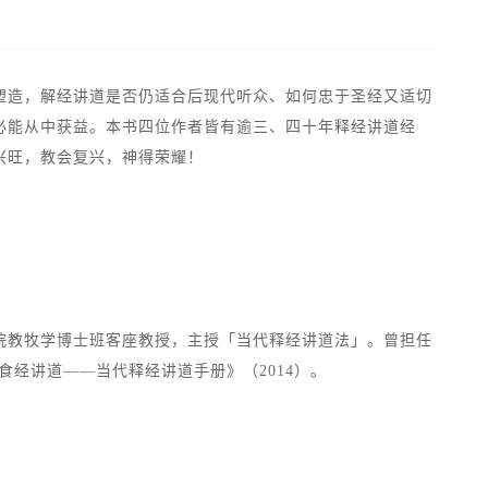
塑造，解经讲道是否仍适合后现代听众、如何忠于圣经又适切
必能从中获益。本书四位作者皆有逾三、四十年释经讲道经
兴旺，教会复兴，神得荣耀！
院教牧学博士班客座教授，主授「当代释经讲道法」。曾担任
《食经讲道——当代释经讲道手册》（2014）。