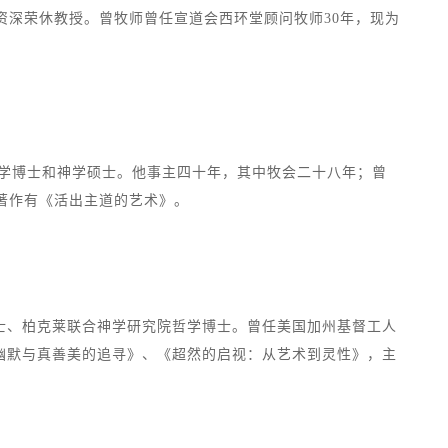
资深荣休教授。曾牧师曾任宣道会西环堂顾问牧师30年，现为
讲道教牧学博士和神学硕士。他事主四十年，其中牧会二十八年；曾
。著作有《活出主道的艺术》。
士、柏克莱联合神学研究院哲学博士。曾任美国加州基督工人
幽默与真善美的追寻》、《超然的启视：从艺术到灵性》，主