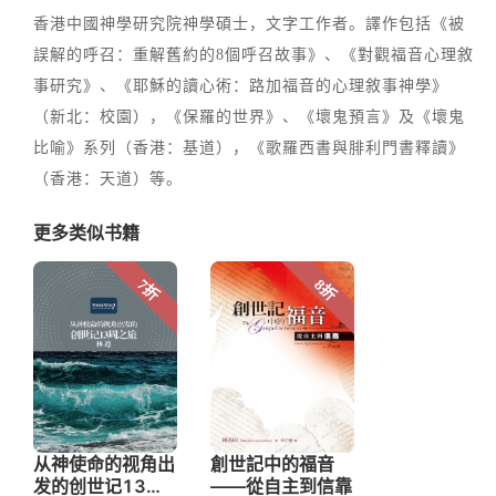
香港中國神學研究院神學碩士，文字工作者。譯作包括《被
誤解的呼召：重解舊約的8個呼召故事》、《對觀福音心理敘
事研究》、《耶穌的讀心術：路加福音的心理敘事神學》
（新北：校園），《保羅的世界》、《壞鬼預言》及《壞鬼
比喻》系列（香港：基道），《歌羅西書與腓利門書釋讀》
（香港：天道）等。
更多类似书籍