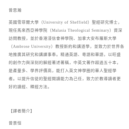
曾思瀚
英國雪菲爾大學（University of Sheffield）聖經研究博士，
現任馬來西亞神學院（Malasia Theological Seminary）資深
訪問教授，並於香港浸信會神學院、加拿大安布羅斯大學
（Ambrose University）教授新約和講道學，並致力於世界各
地推廣其研究和講課事奉。精通英語、粵語和華語，以旺盛
的創作力與深刻的解經著述著稱，中英文著作超過五十本，
是產量多、學界評價高，能打入英文神學圈的華人聖經學
者。以提升信徒的聖經閱讀能力為己任，致力於教導讀者更
好的讀經、釋經方法。
【譯者簡介】
曾景恒