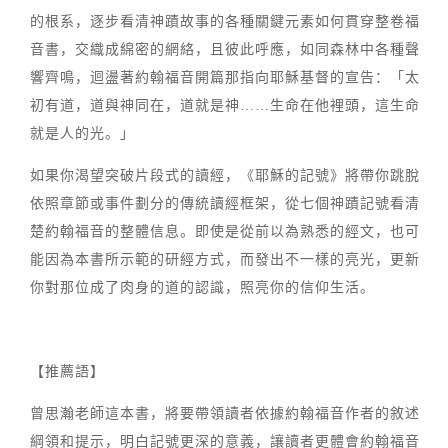
的根系，逐步看清神蹟故事的各種關鍵元素如何貫穿整卷福
音書，交織成綿密的網絡，且彼此呼應，如同森林中各種聲
響齊鳴，迴盪著約翰福音開篇那指向耶穌基督的宣告：「太
初有道，道與神同在，道就是神……生命在他裡頭，這生命
就是人的光。」
如果你渴望突破片段式的讀經，《耶穌的記號》將帶你跳脫
依照章節或事件劃分的傳統讀經框架，從七個神蹟記號看清
楚約翰福音的整體信息。即使是從前以為熟悉的經文，也可
能因為本書所示範的研經方式，而發出不一樣的亮光，更新
你對那位成了肉身的道的認識，照亮你的信仰生活。
【推薦語】
曾思瀚老師這本書，將要帶領讀者依據約翰福音作者的敘述
綱領和提示，明白記號更深的意義，讓讀者更體會約翰福音