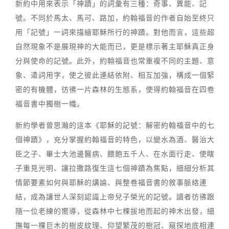
新約中用來表示「神蹟」的詞彙有三種：奇事、異能、記
號。不同於馬太、馬可、路加，約翰福音的作者自始至終只
用「記號」一詞來描繪耶穌所行的神蹟。對他而言，這些超
自然現象不是展現神的大能而已，更是標示著主耶穌真正身
分與使命的記號。此外，約翰福音也常重複不同的主題、意
象、遣詞用字，使之彼此連結依附、相互加強，構成一個緊
密的有機體，彷彿一片森林的生態系，使得約翰福音在四卷
福音書中獨樹一幟。
新約學者曾思瀚的這本《耶穌的記號：解密約翰福音中的七
個神蹟》，充分掌握約翰福音的特色，以變水為酒、醫治大
臣之子、畢士大池邊醫病、餵飽五千人、在水面行走、使瞎
子重見光明、讓拉撒路復生這七個神蹟為焦點，細細分析其
情節要素如何與耶穌的講論、與整卷福音書的敘事脈絡連
結，成為讓世人深刻認識上帝兒子榮光的記號。讀者彷彿跟
隨一位老練的嚮導，從森林中七棵拔地而起的神木出發，細
撫每一棵巨木的樹皮紋理、仰望繁茂的樹冠、窺探地底相連