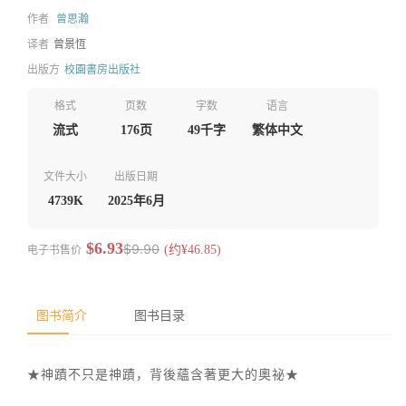
作者
曾思瀚
译者
曾景恆
出版方
校園書房出版社
格式
页数
字数
语言
流式
176页
49千字
繁体中文
文件大小
出版日期
4739K
2025年6月
$6.93
$9.90
电子书售价
(约¥46.85)
图书简介
图书目录
★神蹟不只是神蹟，背後蘊含著更大的奧祕★