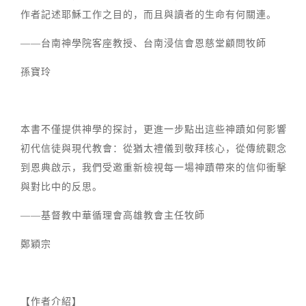
作者記述耶穌工作之目的，而且與讀者的生命有何關連。
——台南神學院客座教授、台南浸信會恩慈堂顧問牧師
孫寶玲
本書不僅提供神學的探討，更進一步點出這些神蹟如何影響
初代信徒與現代教會：從猶太禮儀到敬拜核心，從傳統觀念
到恩典啟示，我們受邀重新檢視每一場神蹟帶來的信仰衝擊
與對比中的反思。
——基督教中華循理會高雄教會主任牧師
鄭穎宗
【作者介紹】