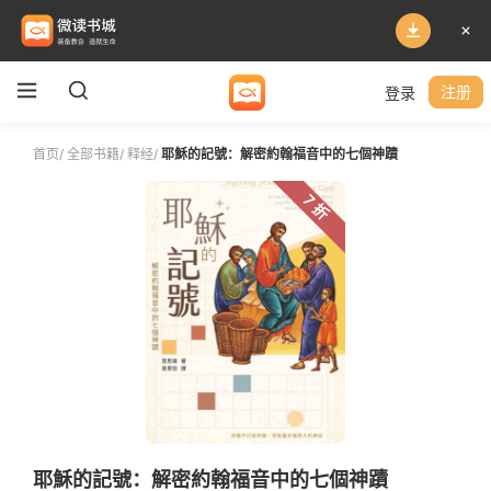
登录
注册
首页
/
全部书籍
/
释经
/
耶穌的記號：解密約翰福音中的七個神蹟
7 折
耶穌的記號：解密約翰福音中的七個神蹟