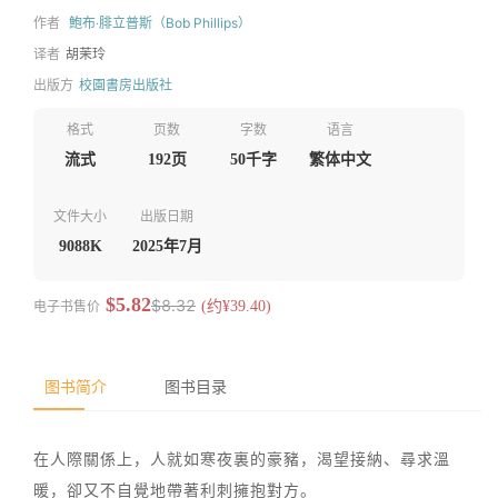
作者
鮑布‧腓立普斯（Bob Phillips）
译者
胡茉玲
出版方
校園書房出版社
格式
页数
字数
语言
流式
192页
50千字
繁体中文
文件大小
出版日期
9088K
2025年7月
$5.82
$8.32
电子书售价
(约¥39.40)
图书简介
图书目录
在人際關係上，人就如寒夜裏的豪豬，渴望接納、尋求溫
暖，卻又不自覺地帶著利刺擁抱對方。