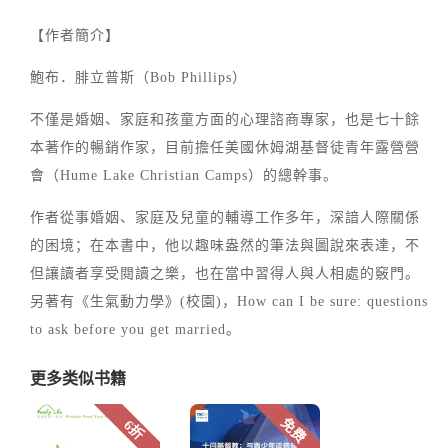
【作者簡介】
鮑布．腓立普斯（Bob Phillips）
不僅是婚姻、家庭和孩童方面的心理諮商專家，也是七十餘
本著作的暢銷作家，目前擔任美國休姆湖基督徒青年露營營
會（Hume Lake Christian Camps）的總幹事。
作者從事婚姻、家庭及兒童的輔導工作多年，深諳人際關係
的困境；在本書中，他以趣味盎然的筆法與圖說來表達，不
但讓讀者享受閱讀之樂，也在當中習得人與人相處的竅門。
另著有《生氣動力學》(校園)，How can I be sure: questions
to ask before you get married。
更多类似书籍