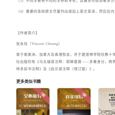
（3）不同学者有不同的学养和专长，其著述可给读者多
（4）重要的圣经原文尽量列出或加上英文音译，然后在
【作者简介】
张永信（Vincent Cheung）
曾于南美洲、加拿大及香港牧会，并于建道神学院任教十
社出版的有《马太福音注释：耶稣基督——多重身分，跨
林多前书注释》及《启示录注释（增订版）》。
更多类似书籍