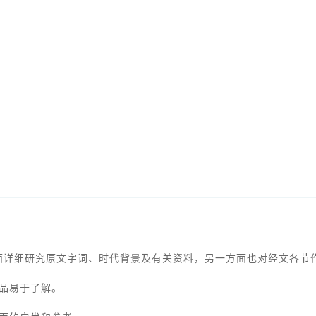
）并重。一方面详细研究原文字词、时代背景及有关资料，另一方面也对经文各
作品易于了解。