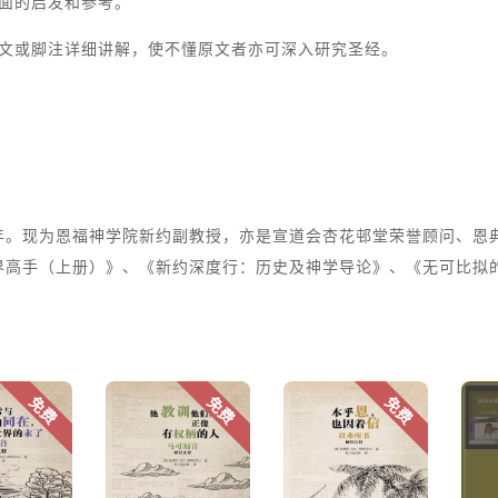
方面的启发和参考。
内文或脚注详细讲解，使不懂原文者亦可深入研究圣经。
年。现为恩福神学院新约副教授，亦是宣道会杏花邨堂荣誉顾问、恩
界高手（上册）》、《新约深度行：历史及神学导论》、《无可比拟