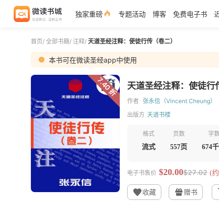
独家重磅
专题活动
博客
免费电子书
首页
/
全部书籍
/
注释
/
天道圣经注释：使徒行传（卷二）
本书可在微读圣经app中使用
7.40 折
天道圣经注释：使徒行
作者
张永信（Vincent Cheung）
出版方
天道书楼
格式
页数
字
流式
557页
674
$20.00
$27.02
电子书售价
(约
收藏
赠书