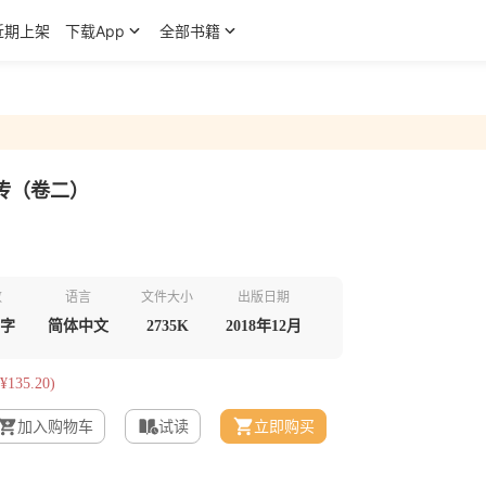
近期上架
下载App
全部书籍
传（卷二）
数
语言
文件大小
出版日期
千字
简体中文
2735K
2018年12月
¥135.20)
加入购物车
试读
立即购买