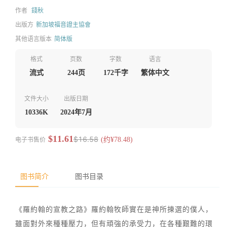
作者
錢秋
出版方
新加坡福音證主協會
其他语言版本
简体版
格式
页数
字数
语言
流式
244页
172千字
繁体中文
文件大小
出版日期
10336K
2024年7月
$11.61
$16.58
电子书售价
(约¥78.48)
图书简介
图书目录
《羅約翰的宣教之路》羅約翰牧師實在是神所揀選的僕人，
雖面對外來種種壓力，但有頑強的承受力，在各種艱難的環