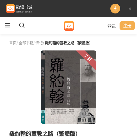
登录
注册
首页
/
全部书籍
/
传记
/
羅約翰的宣教之路（繁體版）
7 折
羅約翰的宣教之路（繁體版）