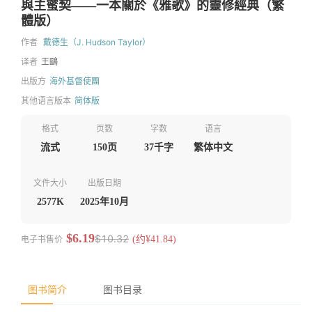
與主蜜契——一本關於《雅歌》的靈修經典（繁
體版）
作者
戴德生（J. Hudson Taylor）
译者
王鷗
出版方
海外基督使團
其他语言版本
简体版
格式
页数
字数
语言
流式
150页
37千字
繁体中文
文件大小
出版日期
2577K
2025年10月
$6.19
$10.32
电子书售价
(约¥41.84)
图书简介
图书目录