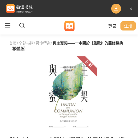
登录
注册
首页
/
全部书籍
/
灵命塑造
/
與主蜜契——一本關於《雅歌》的靈修經典
（繁體版）
6 折