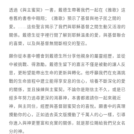
透過《與主蜜契》一書，戴德生帶著我們一起在《雅歌》這
卷舊約書卷中翱翔；《雅歌》預示了基督與祂子民之間的
愛。……這些聖言揭示了我們與耶穌基督之間生動又活潑的
關係。戴德生從字裡行間了解到耶穌溫柔的愛，與基督聯合
的喜樂，以及與基督無間斷相交的聖召。
願你從本書中體會到戴德生所分享他親身的屬靈經歷，並從
中被挑戰、得激勵。戴德生留下的嘉言不僅是被動的讓人反
思，更盼望能帶出生命的更新與轉化。他呼籲我們在充滿挑
戰的生命旅程中建立能得享安息的信心，培養不斷深化的愛
的關係，並且操練與主蜜契。不論你是剛信主不久，或是已
經多年努力追尋更深的渴慕神，本書都邀請你一起來親近
神，與主同住，經歷與基督甜蜜契合的喜悅。願書中的真理
攪動你的心，正如過去英文版攪動了千萬人的心一樣，引導
你進入與神更豐富和充實的關係，就是那位賜給我們兒女名
分的神。