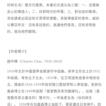
仰與生活〉雙月刊寶庫。本書的文選分為三類：一、怎樣做
忠心的傳道人；二、針對時代的呼聲；三、對信徒的教導。
深信讀者必因這些文章得到激勵，承接傳福音的使命，誠如
以賽亞所言：沒有尋找我的，我讓他們尋見；沒有求問我
的，我向他們顯現。
【作者簡介】
趙中輝（Charles Chao, 1916-2010）
1916年生於中國遼寧省開源市中固鎮。與李玉珍女士於1932
年結婚，育有五子五女。1935年，在王明道佈道會中悔改信
主。隨後於1936-1939年就到營口聖經學院入學就讀。他與包
義森博士在1949年創辦「基督教改革宗翻譯社」，出版〈基
督教改革主義信仰〉雙月刊，一年後更名為〈信仰與生
活〉。 1950年在包義森博士協助下，舉家遷往日本神戶。四