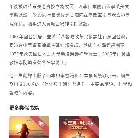
年後被改革宗長老會按立為牧師，入學日本關西大學英美文
學系就讀，於1956年畢業後赴美國匹茲堡改革宗長老會神學
院深造。隔年進入費城西敏神學院就讀。
1968年回台定居，並將「基督教改革宗翻譯社」遷回台灣，
同時在中華福音神學院延伸部授課，與成立神學翻譯團契。
1977年蒙美國日內瓦大學頒贈榮譽神學博士，2005年再獲西
敏神學院頒贈榮譽神學博士。
他一生翻譯出版了85本神學書籍和22本福音護教小冊，編譯
及出版180期的〈信仰與生活〉雙月刊，主要為講道、神學和
護教的內容。
更多类似书籍