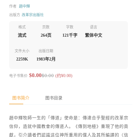
作者
趙中輝
出版方
改革宗出版社
格式
页数
字数
语言
流式
264页
121千字
繁体中文
文件大小
出版日期
2259K
1983年2月
$0.00
$0.00
电子书售价
(约¥0.00)
图书简介
图书目录
趙中輝牧師一生的「傳道」使命是：傳達合乎聖經的改革宗
信仰，造就中國教會的傳道人。《傳到地極》重現了他的貢
獻，引介讀者們認識這位神所重用的僕人及其所編譯的〈信