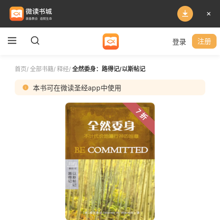
登录
注册
首页
/
全部书籍
/
释经
/
全然委身：路得记/以斯帖记
本书可在微读圣经app中使用
7 折