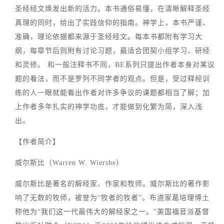
圣经经文焕发出新的活力。本书通俗易懂，在清晰解释圣经
真理的同时，给出了实践信仰的指南。神学上，本书严谨、
准确，理论依据都来源于圣经经文。每本书都附有学习大
纲，每章节后则附有讨论习题，最适合团契小组学习、研经
和灵修。 和一般注释书不同，BE系列只提出作者本身对某议
题的看法，而不是罗列不同学者的观点。但是，受过释经训
练的人一眼就能看出作者对许多争议的课题都相当了解；加
上作者多年扎实的神学功底，才能做到化繁为简，深入浅
出。
【作者简介】
威尔斯比（Warren W. Wiersbe）
威尔斯比是著名的解经家、作家和牧师。威尔斯比的著作影
响了无数的牧师，被誉为“牧者的牧者”。布道家葛培理博土
称他为“我们这一代最伟大的解经家之一。”美国福音派基督