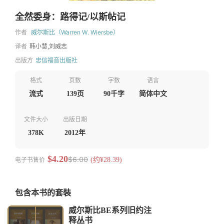
全然委身：路得记/以斯帖记
作者
威尔斯比（Warren W. Wiersbe）
译者
韩小慧,刘威志
出版方
忠信福音出版社
格式
页数
字数
语言
流式
139页
90千字
简体中文
文件大小
出版日期
378K
2012年
$4.20
$6.00
电子书售价
(约¥28.39)
包含本书的套裝