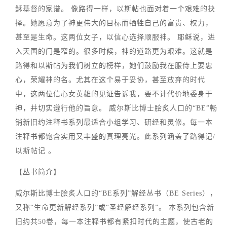
稣基督的家谱。 像路得一样，以斯帖也面对着一个艰难的抉
择。她愿意为了神更伟大的目标而牺牲自己的富贵、权力，
甚至是生命。这两位女子，以信心选择顺服神。 耶稣说，进
入天国的门是窄的。很多时候，神的道路更为艰难。这就是
路得和以斯帖为我们树立的榜样，她们鼓励我在服侍上要忠
心，荣耀神的名。尤其在这个易于妥协，甚至放弃的时代
中，这两位信心女英雄的见证告诉我，要不计代价地委身于
神，并切实遵行他的旨意。 威尔斯比博士脍炙人口的“BE”畅
销新旧约注释书系列最适合小组学习、研经和灵修。每一本
注释书都饱含实用又丰盛的真理亮光。此系列涵盖了路得记/
以斯帖记 。
【丛书简介】
威尔斯比博士脍炙人口的“BE系列”解经丛书（BE Series），
又称“生命更新解经系列”或“圣经解经系列”。 本系列包含新
旧约共50卷，每一本注释书都有紧扣时代的主题，使古老的