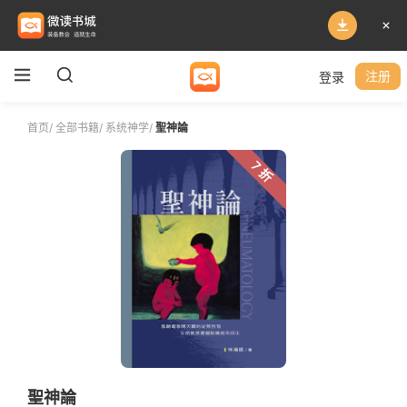
登录
注册
首页
/
全部书籍
/
系统神学
/
聖神論
7 折
聖神論