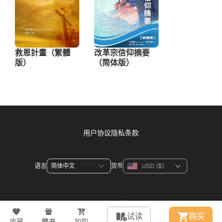
用户协议
隐私条款
语言
货币
联系方式
试读
购买
收藏
赠书
加购
© 2026 WeDevote Bible All right reserved