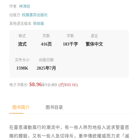
作者
林鴻信
出版方
校園書房出版社
其他语言版本
简体版
格式
页数
字数
语言
流式
416页
183千字
繁体中文
文件大小
出版日期
1598K
2025年7月
$8.96
$12.80
电子书售价
(约¥60.66)
图书简介
图书目录
在靈恩運動風行的潮流中，有一些人熱烈地投入追求聖靈恩
賜的體驗，又有一些人急切排斥，重申傳統權威而力求「滅