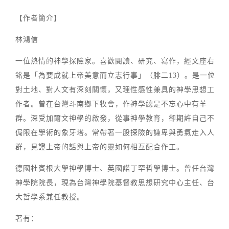
【作者簡介】
林鴻信
一位熱情的神學探險家。喜歡閱讀、研究、寫作，經文座右
銘是「為要成就上帝美意而立志行事」（腓二13）。是一位
對土地、對人文有深刻關懷，又理性感性兼具的神學思想工
作者。曾在台灣斗南鄉下牧會，作神學總是不忘心中有羊
群。深受加爾文神學的啟發，從事神學教育，卻期許自己不
侷限在學術的象牙塔。常帶著一股探險的謙卑與勇氣走入人
群，見證上帝的話與上帝的靈如何相互配合作工。
德國杜賓根大學神學博士、英國諾丁罕哲學博士。曾任台灣
神學院院長，現為台灣神學院基督教思想研究中心主任、台
大哲學系兼任教授。
著有：