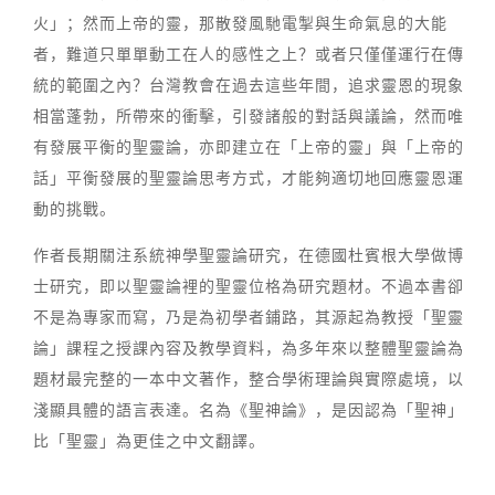
火」；然而上帝的靈，那散發風馳電掣與生命氣息的大能
者，難道只單單動工在人的感性之上？或者只僅僅運行在傳
統的範圍之內？台灣教會在過去這些年間，追求靈恩的現象
相當蓬勃，所帶來的衝擊，引發諸般的對話與議論，然而唯
有發展平衡的聖靈論，亦即建立在「上帝的靈」與「上帝的
話」平衡發展的聖靈論思考方式，才能夠適切地回應靈恩運
動的挑戰。
作者長期關注系統神學聖靈論研究，在德國杜賓根大學做博
士研究，即以聖靈論裡的聖靈位格為研究題材。不過本書卻
不是為專家而寫，乃是為初學者鋪路，其源起為教授「聖靈
論」課程之授課內容及教學資料，為多年來以整體聖靈論為
題材最完整的一本中文著作，整合學術理論與實際處境，以
淺顯具體的語言表達。名為《聖神論》，是因認為「聖神」
比「聖靈」為更佳之中文翻譯。