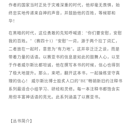
作者的国家当时正处于灾难深重的时代，他却毫无畏惧，始
终忠实地传递来自神的声音，并鼓励他的百姓，等候耶和
华！
在黑暗的时代，这位勇敢的先知呼喊道：“你们要安慰，安慰
我的百姓。”（赛四十1）“安慰”一词，源于两个拉丁词汇，
二者放在一起时，意思为“有力地”。这并非泛泛之谈，而是
带着力量的话语。以赛亚书的信息是如此的鼓舞人心，以至
于作者威尔斯比都坦诚，他在撰写本书的时候，信心也得到
了极大地提升。那么，来吧，翻开这本书，一起操练坚守真
理的信心！ 威尔斯比博士脍炙人口的“BE”畅销新旧约注释书
系列最适合小组学习、研经和灵修。每一本注释书都饱含实
用但丰富神话语的亮光。此系列涵盖了以赛亚书。
【丛书简介】