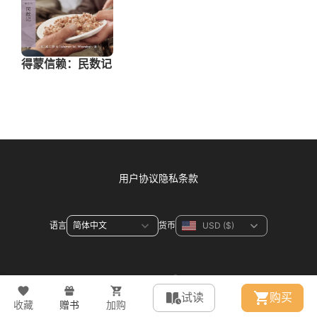
用户协议
隐私条款
语言
货币
联系方式
试读
购买
收藏
赠书
加购
© 2026 WeDevote Bible All right reserved