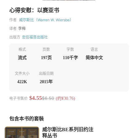
心得安慰：以赛亚书
作者
威尔斯比（Warren W. Wiersbe）
译者
李梅
出版方
忠信福音出版社
格式
页数
字数
语言
流式
197页
110千字
简体中文
文件大小
出版日期
422K
2015年
$4.55
$6.50
电子书售价
(约¥30.76)
包含本书的套裝