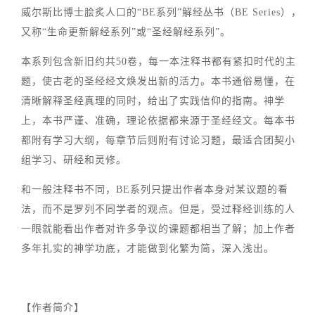
威尔斯比博士脍炙人口的“BE系列”解经丛书（BE Series），
又称“生命更新解经系列”或“圣经解经系列”。
本系列包含新旧约共50卷，每一本注释书都有紧扣时代的主
题，使古老的圣经经文焕发出新的活力。本书通俗易懂，在
清晰解释圣经真理的同时，给出了实践信仰的指南。神学
上，本书严谨、准确，理论依据都来源于圣经经文。每本书
都附有学习大纲，每章节后则附有讨论习题，最适合团契小
组学习、研经和灵修。
和一般注释书不同，BE系列只提出作者本身对某议题的看
法，而不是罗列不同学者的观点。但是，受过释经训练的人
一眼就能看出作者对许多争议的课题都相当了解；加上作者
多年扎实的神学功底，才能做到化繁为简，深入浅出。
【作者简介】