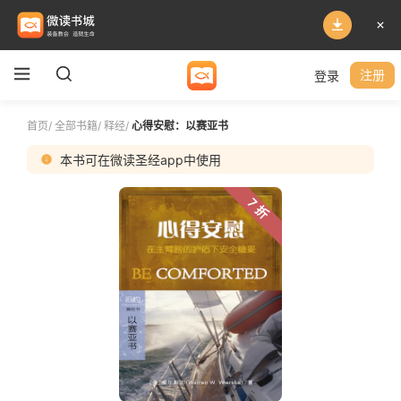
登录
注册
首页
/
全部书籍
/
释经
/
心得安慰：以赛亚书
本书可在微读圣经app中使用
7 折